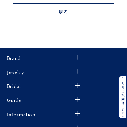
素材
戻る
カラー
誕生石
Brand
モチーフ
Jewelry
よくある質問はこちら
石の色
Bridal
Guide
ファッションテイス
ト
Information