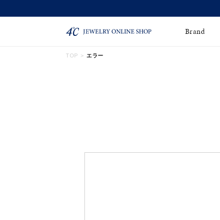
Brand
TOP
エラー
ネックレス
ネックレスチェー
Online Shop
ン
ピンキーリング
ピアス
ショッピングガイド
よくあるご質問
イヤーカフ
ブレスレット
ペアブレスレット
ペアネックレス
誕生石
限定ジュエリー
時計
ジュエリーポーチ
ブライダルリングはこ
ちら