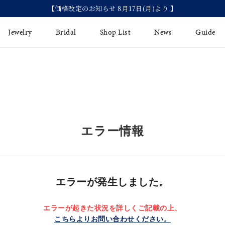
【価格改定のお知らせ 8月17日(月)より 】
Jewelry
Bridal
Shop List
News
Guide
リング
Fashion Jewelry
Brida
イヤリング
プレゼントガイド
永久保
ジュエリーケア
ブライ
バングル
エラー情報
法人のお客様
ブライ
ペアリング
すべてのアイテム
エラーが発生しました。
アジャスター
エラーが起きた状況を詳しくご記載の上、
こちらよりお問い合わせください。