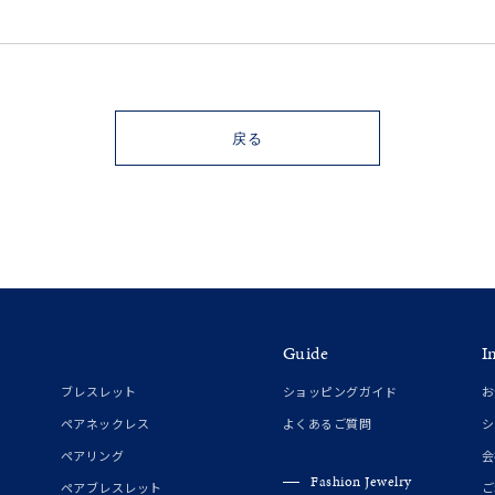
#ハーフエタニティリング
#エタニティ
#ダイヤモンド ネックレス
戻る
ナ
K18
K10
K7
ゴールド
シルバー
ステ
Guide
I
ブレスレット
ショッピングガイド
お
ーカラー
ピンクカラー
ホワイトカラー
トリプルカラー
ペアネックレス
よくあるご質問
シ
ペアリング
会
誕生石
2月の誕生石
3月の誕生石
4月の誕生石
5月の
Fashion Jewelry
ペアブレスレット
ご