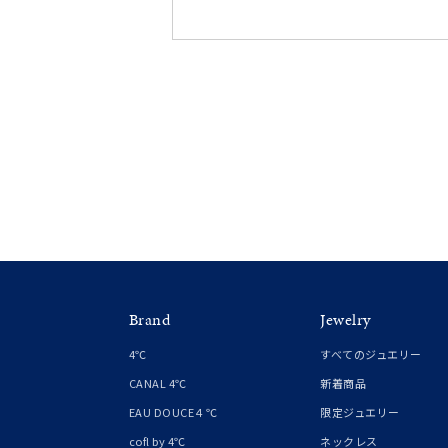
人気検索キーワード
#ペア
ブランド
カテゴリー
素材
プラチ
Brand
Jewelry
4℃
すべてのジュエリー
カラー
イエロ
CANAL 4℃
新着商品
EAU DOUCE４℃
限定ジュエリー
1月の
cofl by 4℃
ネックレス
誕生石