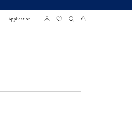
Application
カートに商品がありません。
l Jewelry
証
ダルサービス
ダルリングの選び方
キーワードで検索する