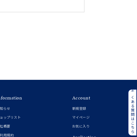
#eギフト
ンレス
よくある質問はこちら
nformation
Account
知らせ
新規登録
その他
ョップリスト
マイページ
社概要
お気に入り
誕生石
6月の誕生石
利用規約