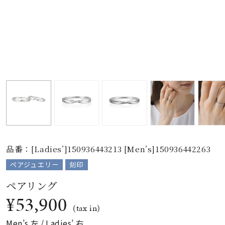
素材
カラー
誕生石
モチーフ
品番：[Ladies’]150936443213 [Men’s]150936442263
石の色
ペアジュエリー
刻印
ファッションテイス
ペアリング
ト
¥53,900
(tax in)
Men’s 左 / Ladies’ 右