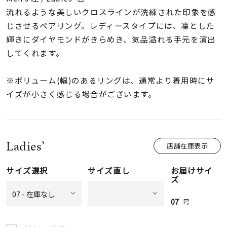
着用シーン
流れるような美しいクロスラインが洗練された印象を感
じさせるペアリング。レディースタイプには、凜とした
コレクション
輝きにダイヤモンドがきらめき、気品溢れる手元を演出
してくれます。
レディース
～
※ボリューム(幅)のあるリングは、通常より着用時にサ
リングサイズ
イズが小さく感じる場合がございます。
メンズ
～
リングサイズ
Ladies’
店舗在庫表示
価格
¥0
¥400,
サイズ選択
サイズ直し
お届けサイ
ズ
07
号
在庫
在庫ありのみ
すべて表示