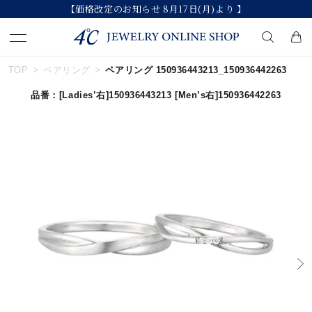
【価格改定のお知らせ 8月17日(月)より 】
TOP
ペアリング
ペアリング 150936443213_150936442263
キーワードで検索する
品番：
[Ladies’右]150936443213
[Men’s右]150936442263
人気検索キーワード
#summer
#ペア
#ダイヤモンド ネックレス
#エタニティ
#くまのプーさん
ブランド
カテゴリー
すべてのジュエリー