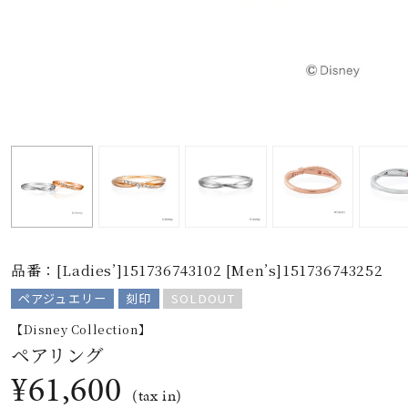
素材
カラー
誕生石
モチーフ
品番：[Ladies’]151736743102 [Men’s]151736743252
石の色
ペアジュエリー
刻印
SOLDOUT
【Disney Collection】
ファッションテイス
ト
ペアリング
¥61,600
(tax in)