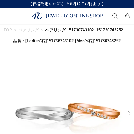
【価格改定のお知らせ 8月17日(月)より 】
TOP
ペアリング
ペアリング 151736743102_151736743252
キーワードで検索する
品番：
[Ladies’右]151736743102
[Men’s右]151736743252
人気検索キーワード
#ペア
#ハーフエタニティリング
#エタニティ
#ダイヤモンド ネックレス
#eギフト
ブランド
カテゴリー
すべてのジュエリー