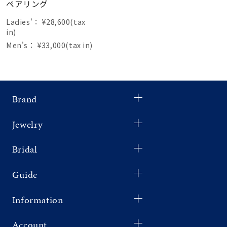
ペアリング
Ladies'：
¥28,600(tax
in)
Men's：
¥33,000(tax in)
Brand
Jewelry
Bridal
Guide
Information
Account