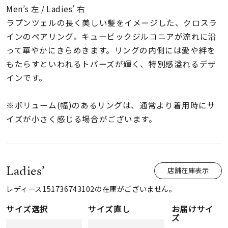
着用シーン
Men’s 左 / Ladies’ 右
ラプンツェルの長く美しい髪をイメージした、クロスラ
コレクション
インのペアリング。キュービックジルコニアが流れに沿
って華やかにきらめきます。リングの内側には愛や絆を
もたらすといわれるトパーズが輝く、特別感溢れるデザ
レディース
インです。
～
リングサイズ
※ボリューム(幅)のあるリングは、通常より着用時にサ
イズが小さく感じる場合がございます。
メンズ
～
リングサイズ
Ladies’
価格
¥0
¥400,
店舗在庫表示
レディース151736743102の在庫がございません。
在庫
サイズ選択
サイズ直し
お届けサイ
在庫ありのみ
すべて表示
ズ