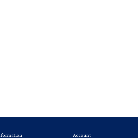
0
nformation
Account