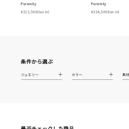
Purenity
Purenity
クリア
石の色
¥313,500(tax in)
¥324,500(tax in)
レッド
ファッションテイスト
フェミ
着用シーン
オフィ
条件から選ぶ
耳周り
コレクション
公式オ
ジュエリー
カラー
素
レディース
リングサイズ
メンズ
リングサイズ
最近チェックした商品