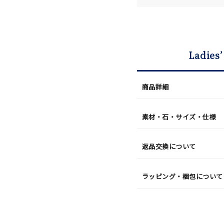
Ladies’
商品詳細
素材・石・サイズ・仕様
返品交換について
ラッピング・梱包について
r
#ペア
#ダイヤモンド ネックレス
#エタニティ
#くまのプー