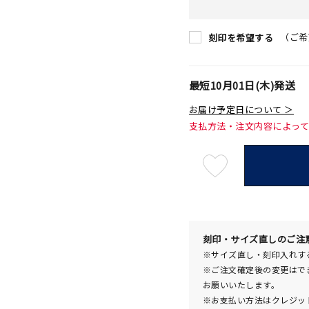
（ご希
刻印を希望する
最短
10月01日(木)
発送
お届け予定日について ＞
支払方法・注文内容によっ
最
短
10
月
01
日
(木)
発
送
¥445,
刻印・サイズ直しのご注
※サイズ直し・刻印入れす
※ご注文確定後の変更はで
お願いいたします。
※お支払い方法はクレジット