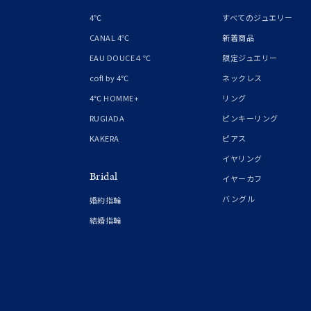
4℃
すべてのジュエリー
CANAL 4℃
新着商品
EAU DOUCE４℃
限定ジュエリー
cofl by 4℃
ネックレス
4℃ HOMME+
リング
RUGIADA
ピンキーリング
KAKERA
ピアス
イヤリング
Bridal
イヤーカフ
バングル
婚約指輪
結婚指輪