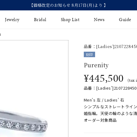
【価格改定のお知らせ 8月17日(月)より 】
Jewelry
Bridal
Shop List
News
Guide
4
品番：[Ladies’]2107228450
リング
Fashion Jewelry
Brida
刻印
イヤリング
Purenity
プレゼントガイド
永久保
¥445,500
ジュエリーケア
ブライ
バングル
(tax 
法人のお客様
ブライ
品番：[Ladies’]21072284500
ペアリング
Men’s 左 / Ladies’ 右
すべてのアイテム
シンプルなストレートライ
アジャスター
婚指輪。天使の輪のような
オーダー対象商品