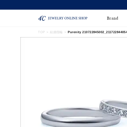
Brand
TOP
結婚指輪
Purenity 210722845002_21172284405
ネックレス
ネックレスチェー
Online Shop
ン
ピンキーリング
ピアス
ショッピングガイド
よくあるご質問
イヤーカフ
ブレスレット
ペアブレスレット
ペアネックレス
誕生石
限定ジュエリー
時計
ジュエリーポーチ
ブライダルリングはこ
ちら