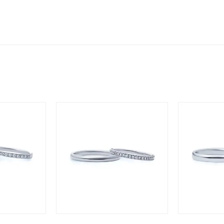
ナ
K18
K10
K7
ゴールド
シルバー
ステ
ーカラー
ピンクカラー
ホワイトカラー
トリプルカラー
誕生石
2月の誕生石
3月の誕生石
4月の誕生石
5月の
誕生石
8月の誕生石
9月の誕生石
10月の誕生石
11
リセット
絞り込んで検索する
ハート
一粒
三石
パヴェ
ライン
馬蹄
ダブルループ
星座
イニシャル
リボン
その他