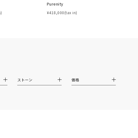
Purenity
イエロー
ブラウン
n)
¥418,000(tax in)
シンプル
ユニセックス
結婚式
推し活
クション
ストーン
価格