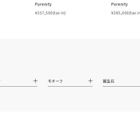
Purenity
Purenity
ホワイト
ピンク
パープル
ブルー
グリーン
¥357,500(tax in)
¥385,000(tax i
マルチカラー
ニン
エレガント
カジュアル
フォーマル
モード
ス
ご褒美
記念日
誕生日
気分転換
デート
ジュエリー
腕周りジュエリー
ペアジュエリー
ベストセレ
ンラインショップ限定
材
モチーフ
誕生石
～
～