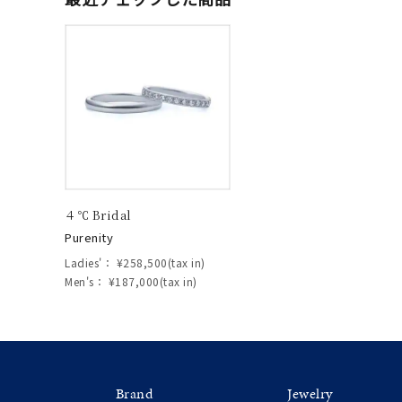
価格
¥0
在庫
在
４℃ Bridal
Purenity
Ladies'：
¥258,500(tax in)
Men's：
¥187,000(tax in)
Brand
Jewelry