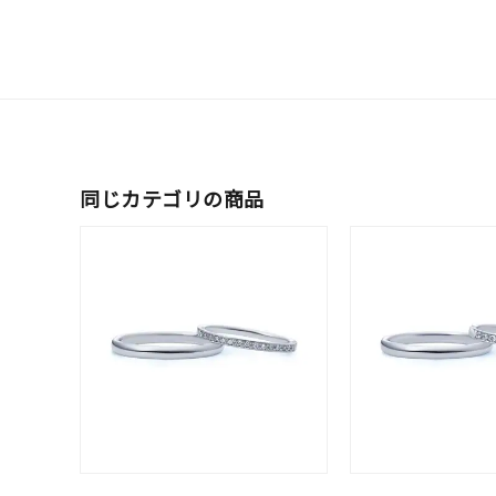
ブランド
カテゴリー
同じカテゴリの商品
素材
プラチ
カラー
イエロ
1月の
誕生石
7月の
しずく
モチーフ
クロス