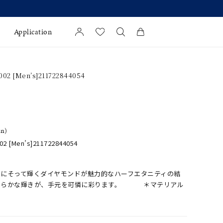
Application
カートに商品がありません。
02 [Men’s]211722844054
l Jewelry
証
ダルサービス
in)
ダルリングの選び方
2 [Men’s]211722844054
ンにそって輝くダイヤモンドが魅力的なハーフエタニティの結
清らかな輝きが、手元を可憐に彩ります。 ＊マテリアル