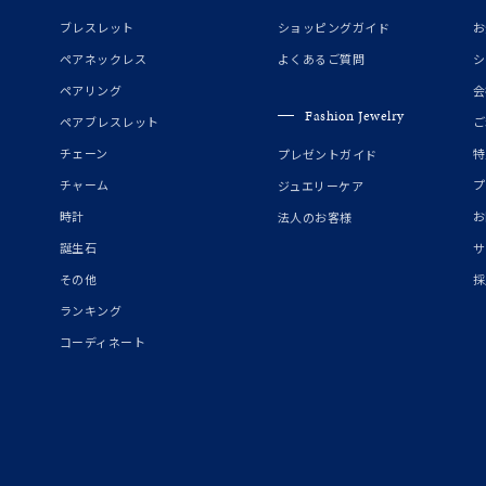
ブレスレット
ショッピングガイド
お
ペアネックレス
よくあるご質問
シ
ペアリング
会
Fashion Jewelry
ペアブレスレット
ご
チェーン
特
プレゼントガイド
チャーム
プ
ジュエリーケア
時計
お
法人のお客様
誕生石
サ
その他
採
ランキング
コーディネート