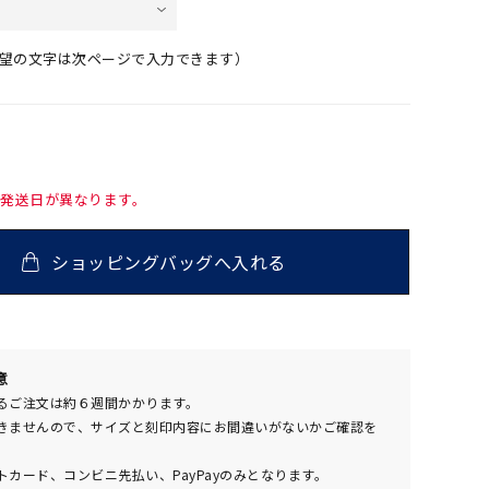
望の文字は次ページで入力できます）
て発送日が異なります。
ショッピングバッグへ入れる
500
意
(tax
るご注文は約６週間かかります。
in)
きませんので、サイズと刻印内容にお間違いがないかご確認を
カード、コンビニ先払い、PayPayのみとなります。