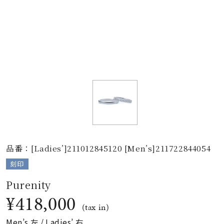
素材
カラー
誕生石
モチーフ
品番：[Ladies’]211012845120 [Men’s]211722844054
石の色
刻印
ファッションテイス
Purenity
ト
¥418,000
(tax in)
Men’s 左 / Ladies’ 右