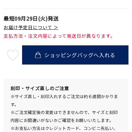
最短
09月29日(火)
発送
お届け予定日について ＞
支払方法・注文内容によって発送日が異なります。
ショッピングバッグへ入れる
最
短
09
月
29
日
(火)
発
刻印・サイズ直しのご注意
送
¥418,000
※サイズ直し・刻印入れするご注文は約６週間かかりま
(tax
in)
す。
※ご注文確定後の変更はできませんので、サイズと刻印
内容にお間違いがないかご確認をお願いいたします。
※お支払い方法はクレジットカード、コンビニ先払い、