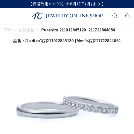
【価格改定のお知らせ 8月17日(月)より 】
TOP
結婚指輪
Purenity 211012845120_211722844054
キーワードで検索する
品番：
[Ladies’右]211012845120
[Men’s右]211722844054
人気検索キーワード
#ペア
#eギフト
#ハーフエタニティリング
#刻印可
#メンズ ネックレス
ブランド
カテゴリー
すべてのジュエリー