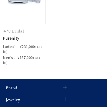
４℃ Bridal
Purenity
Ladies'：
¥231,000(tax
in)
Men's：
¥187,000(tax
in)
Brand
Jewelry