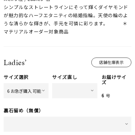
着用シーン
シンプルなストレートラインにそって輝くダイヤモンド
が魅力的なハーフエタニティの結婚指輪。天使の輪のよ
コレクション
うな清らかな輝きが、手元を可憐に彩ります。 ＊
マテリアルオーダー対象商品
レディース
～
リングサイズ
Ladies’
店舗在庫表示
メンズ
～
サイズ選択
サイズ直し
お届けサイ
リングサイズ
ズ
6
号
価格
¥0
¥400,
裏石留め（無償）
在庫
在庫ありのみ
すべて表示