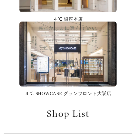
カラー
４℃ 銀座本店
誕生石
モチーフ
石の色
ファッションテイスト
着用シーン
４℃ SHOWCASE グランフロント大阪店
コレクション
Shop List
レディース
～
リングサイズ