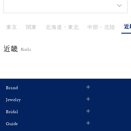
メンズ
～
リングサイズ
近
東京
関東
北海道・東北
中部・北陸
価格
¥0
¥400,000
近畿
Kinki
在庫
在庫ありのみ
すべて表示
Brand
Jewelry
Bridal
Guide