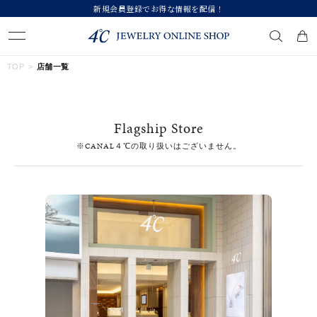
新規会員登録でお得な情報を配信！
キーワードで検索する
TOP
店舗一覧
人気検索キーワード
Flagship Store
#ペア
#eギフト
#ハーフエタニティリング
#刻印可
※CANAL４℃の取り扱いはございません。
#メンズ ネックレス
ブランド
カテゴリー
すべてのジュエリー
素材