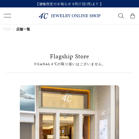
【価格改定のお知らせ 8月17日(月)より 】
キーワードで検索する
TOP
店舗一覧
人気検索キーワード
Flagship Store
#ペア
#eギフト
#ハーフエタニティリング
#刻印可
※CANAL４℃の取り扱いはございません。
#メンズ ネックレス
ブランド
カテゴリー
すべてのジュエリー
素材