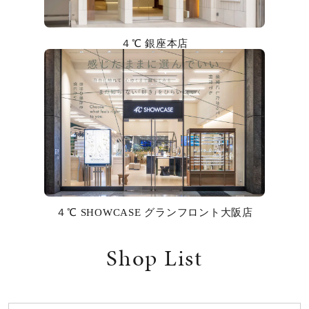
カラー
４℃ 銀座本店
誕生石
モチーフ
石の色
ファッションテイスト
着用シーン
４℃ SHOWCASE グランフロント大阪店
コレクション
Shop List
レディース
～
リングサイズ