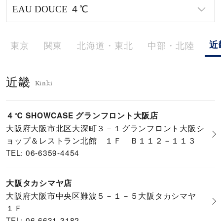
メンズ
～
リングサイズ
近
東京
関東
北海道・東北
中部・北陸
価格
¥0
¥400,000
近畿
Kinki
在庫
在庫ありのみ
すべて表示
４℃ SHOWCASE グランフロント大阪店
大阪府大阪市北区大深町３－１グランフロント大阪シ
ョップ＆レストラン北館 １Ｆ Ｂ１１２－１１３
TEL: 06-6359-4454
大阪タカシマヤ店
大阪府大阪市中央区難波５－１－５大阪タカシマヤ
１Ｆ
TEL: 06-6631-3182