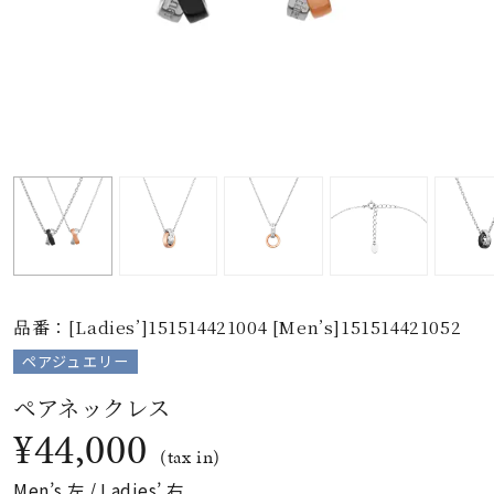
素材
カラー
誕生石
モチーフ
品番：[Ladies’]151514421004 [Men’s]151514421052
石の色
ペアジュエリー
ファッションテイス
ペアネックレス
ト
¥44,000
(tax in)
Men’s 左 / Ladies’ 右