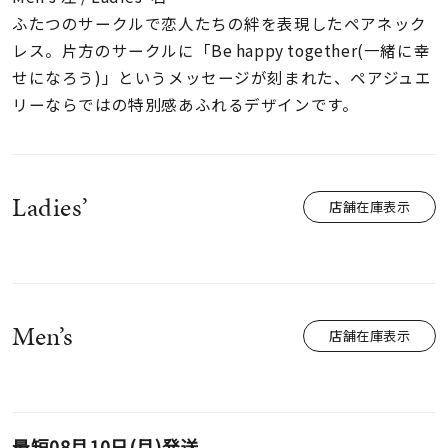
着用シーン
ふたつのサークルで恋人たちの絆を表現したペアネック
レス。片方のサークルに「Be happy together(一緒に幸
コレクション
せになろう)」というメッセージが刻まれた、ペアジュエ
リーならではの特別感あふれるデザインです。
レディース
～
リングサイズ
Ladies’
店舗在庫表示
メンズ
～
リングサイズ
Men’s
価格
¥0
¥400,
店舗在庫表示
在庫
在庫ありのみ
すべて表示
最短
08月10日(月)
発送