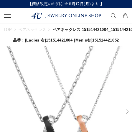
【価格改定のお知らせ 8月17日(月)より 】
TOP
ペアネックレス
ペアネックレス 151514421004_151514421
キーワードで検索する
品番：
[Ladies’右]151514421004
[Men’s右]151514421052
人気検索キーワード
#summer
#ペア
#ダイヤモンド ネックレス
#エタニティ
#くまのプーさん
ブランド
カテゴリー
すべてのジュエリー