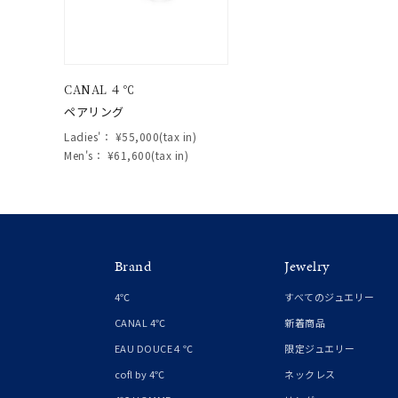
在庫
在
CANAL ４℃
ペアリング
Ladies'：
¥55,000(tax in)
Men's：
¥61,600(tax in)
Brand
Jewelry
4℃
すべてのジュエリー
CANAL 4℃
新着商品
EAU DOUCE４℃
限定ジュエリー
cofl by 4℃
ネックレス