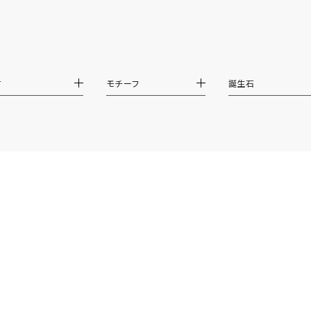
ニン
エレガント
カジュアル
フォーマル
モード
ス
ご褒美
記念日
誕生日
気分転換
デート
材
モチーフ
誕生石
ジュエリー
腕周りジュエリー
ペアジュエリー
ベストセレ
ンラインショップ限定
～
～
¥400,00