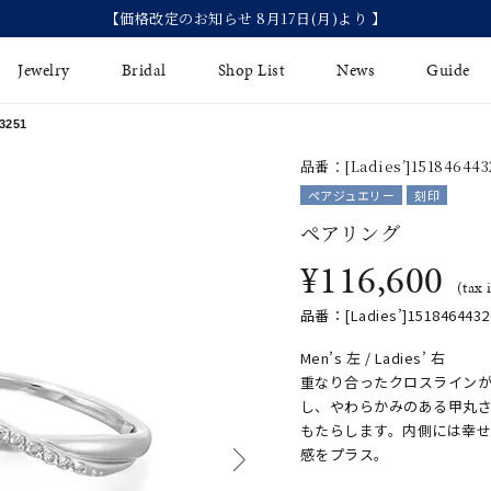
【価格改定のお知らせ 8月17日(月)より 】
Jewelry
Bridal
Shop List
News
Guide
3251
品番：[Ladies’]1518464432
リング
Fashion Jewelry
Brida
ペアジュエリー
刻印
イヤリング
ペアリング
プレゼントガイド
永久保
¥116,600
ジュエリーケア
ブライ
バングル
(tax 
法人のお客様
ブライ
品番：[Ladies’]15184644320
ペアリング
Men’s 左 / Ladies’ 右
すべてのアイテム
重なり合ったクロスライン
アジャスター
し、やわらかみのある甲丸さ
もたらします。内側には幸
感をプラス。