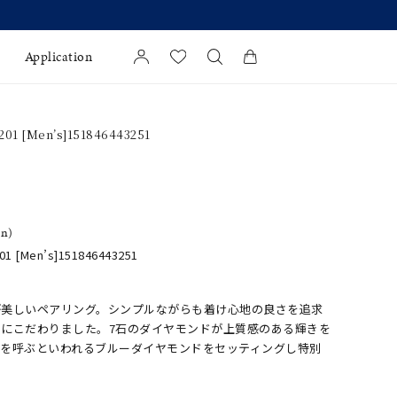
Application
カートに商品がありません。
01 [Men’s]151846443251
l Jewelry
証
ダルサービス
in)
ダルリングの選び方
1 [Men’s]151846443251
が美しいペアリング。シンプルながらも着け心地の良さを追求
にこだわりました。7石のダイヤモンドが上質感のある輝きを
せを呼ぶといわれるブルーダイヤモンドをセッティングし特別