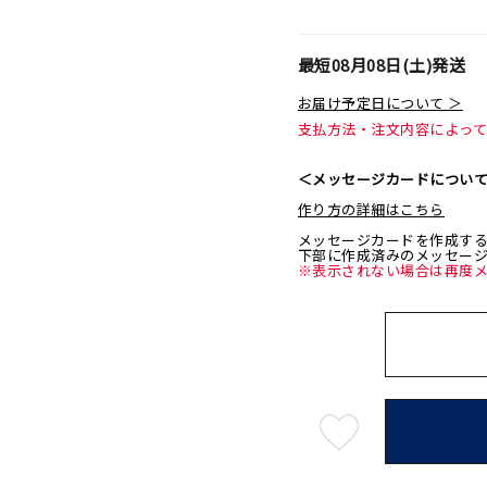
最短
08月08日(土)
発送
お届け予定日について ＞
支払方法・注文内容によっ
＜メッセージカードについ
作り方の詳細はこちら
メッセージカードを作成す
下部に作成済みのメッセー
※表示されない場合は再度
最
短
08
月
08