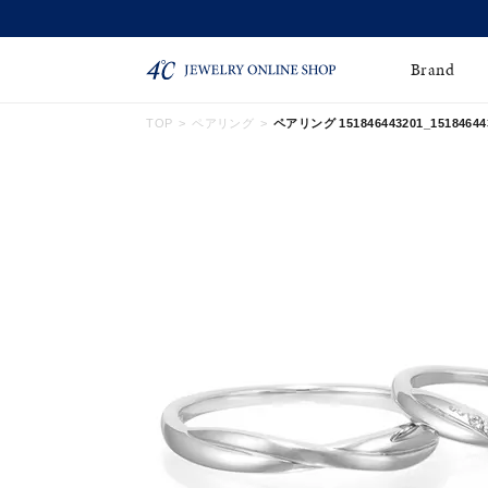
Brand
TOP
ペアリング
ペアリング 151846443201_15184644
ネックレス
ネックレスチェー
Online Shop
ン
ピンキーリング
ピアス
ショッピングガイド
よくあるご質問
イヤーカフ
ブレスレット
ペアブレスレット
ペアネックレス
誕生石
限定ジュエリー
時計
ジュエリーポーチ
ブライダルリングはこ
ちら