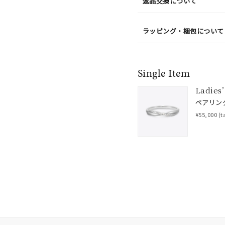
返品交換について
ラッピング・梱包について
ナ
K18
K10
K7
ゴールド
シルバー
ステ
Single Item
ーカラー
ピンクカラー
ホワイトカラー
トリプルカラー
Ladies’
ペアリン
誕生石
2月の誕生石
3月の誕生石
4月の誕生石
5月の
¥55,000
(t
誕生石
8月の誕生石
9月の誕生石
10月の誕生石
11
リセット
絞り込んで検索する
ハート
一粒
三石
パヴェ
ライン
馬蹄
ダブルループ
星座
イニシャル
リボン
その他
ホワイト
ピンク
パープル
ブルー
グリーン
マルチカラー