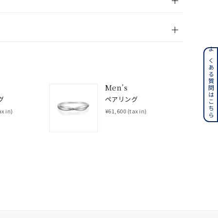
ンレス
よくある質問はこちら
その他
Men’s
グ
ペアリング
誕生石
6月の誕生石
ax in)
¥61,600
(tax in)
月の誕生石
12月の誕生石
ムーン
フラワー
イエロー
ブラウン