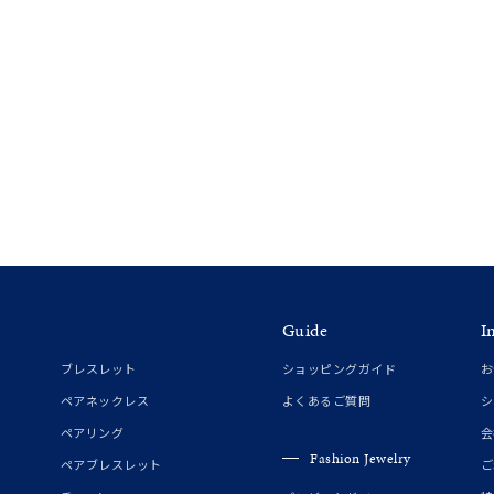
庫ありのみ
すべて表示
Guide
I
ブレスレット
ショッピングガイド
お
ペアネックレス
よくあるご質問
シ
ペアリング
会
Fashion Jewelry
ペアブレスレット
ご