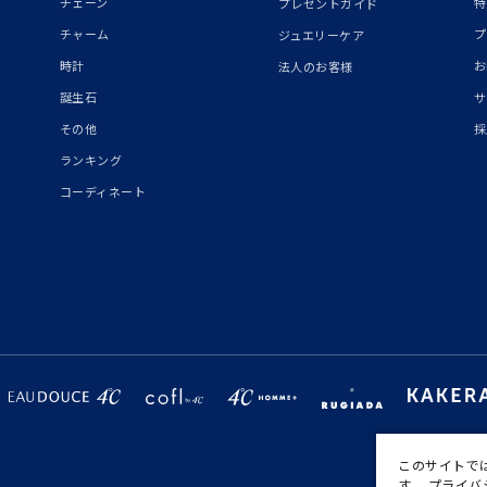
チェーン
特
プレゼントガイド
チャーム
プ
ジュエリーケア
時計
お
法人のお客様
誕生石
サ
その他
採
ランキング
コーディネート
このサイトで
す。
プライバ