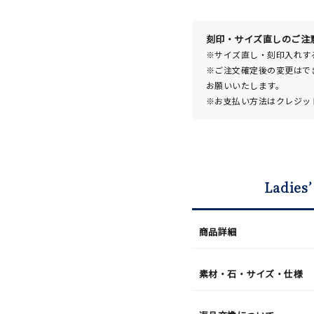
日
(土)
発
送
¥116,
刻印・サイズ直しのご注
※サイズ直し・刻印入れす
※ご注文確定後の変更はで
お願いいたします。
※お支払い方法はクレジット
Ladies’
商品詳細
#ハーフエタニティリング
#エタニティ
#ダイヤモンド ネックレス
素材・石・サイズ・仕様