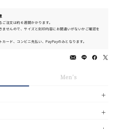
600
意
(tax
るご注文は約６週間かかります。
in)
きませんので、サイズと刻印内容にお間違いがないかご確認を
カード、コンビニ先払い、PayPayのみとなります。
キーワードで検索する
Men’s
#eギフト