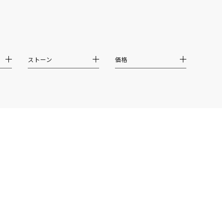
シンプル
ユニセックス
結婚式
推し活
ストーン
価格
クション
0