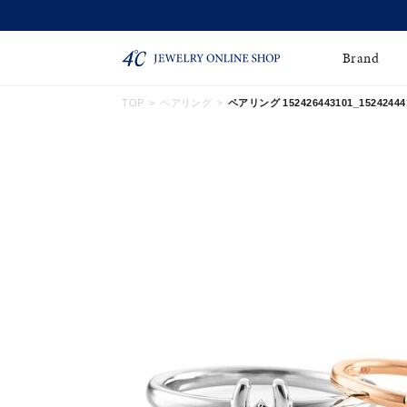
Brand
TOP
ペアリング
ペアリング 152426443101_15242444
ネックレス
ネックレスチェー
Online Shop
ン
ピンキーリング
ピアス
ショッピングガイド
よくあるご質問
イヤーカフ
ブレスレット
ペアブレスレット
ペアネックレス
誕生石
限定ジュエリー
時計
ジュエリーポーチ
ブライダルリングはこ
ちら