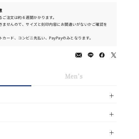
00
意
(tax
るご注文は約６週間かかります。
in)
きませんので、サイズと刻印内容にお間違いがないかご確認を
カード、コンビニ先払い、PayPayのみとなります。
Men’s
キーワードで検索する