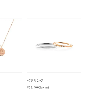
誕生石
2月の誕生石
3月の誕生石
4月の誕生石
5月の
誕生石
8月の誕生石
9月の誕生石
10月の誕生石
11
リセット
絞り込んで検索する
ハート
一粒
三石
パヴェ
ライン
馬蹄
ダブルループ
星座
イニシャル
リボン
その他
ホワイト
ピンク
パープル
ブルー
グリーン
マルチカラー
ニン
エレガント
カジュアル
フォーマル
モード
ス
ご褒美
記念日
誕生日
気分転換
デート
ペアリング
¥59,400(tax in)
ジュエリー
腕周りジュエリー
ペアジュエリー
ベストセレ
ンラインショップ限定