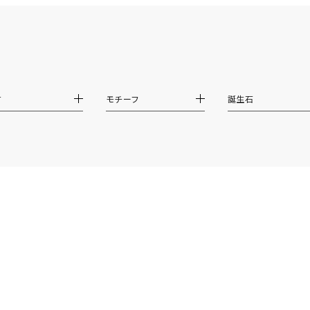
～
～
材
モチーフ
誕生石
¥400,00
庫ありのみ
すべて表示