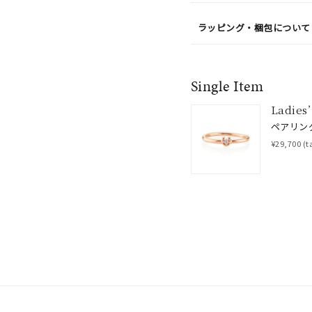
ラッピング・梱包について
Single Item
#eギフト
#ハーフエタニティリング
#刻印可
#メンズ ネックレス
Ladies’
ペアリン
¥29,700
(t
ナ
K18
K10
K7
ゴールド
シルバー
ステ
ーカラー
ピンクカラー
ホワイトカラー
トリプルカラー