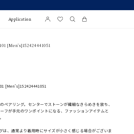
Application
カートに商品がありません。
01 [Men’s]152424441051
l Jewelry
証
ダルサービス
ダルリングの選び方
1 [Men’s]152424441051
フのペアリング。センターでストーンが繊細なきらめきを放ち、
チーフが手元のワンポイントになる、ファッションアイテムと
。
ングは、通常より着用時にサイズが小さく感じる場合がございま