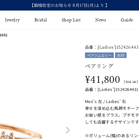
【価格改定のお知らせ 8月17日(月)より 】
Jewelry
Bridal
Shop List
News
Guide
1051
品番：[Ladies’]1524264431
リング
Fashion Jewelry
Brida
ペアジュエリー
刻印
イヤリング
ペアリング
プレゼントガイド
永久保
¥41,800
ジュエリーケア
ブライ
バングル
(tax in)
法人のお客様
ブライ
品番：[Ladies’]15242644310
ペアリング
Men’s 左 / Ladies’ 右
すべてのアイテム
幸せを溜め込む馬蹄モチー
アジャスター
お揃い感をプラス。プチモ
しても活躍するデザインです
※ボリューム(幅)のあるリ