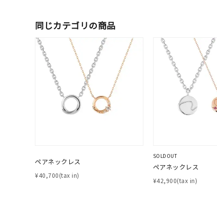
1月の
誕生石
7月の
同じカテゴリの商品
しずく
モチーフ
クロス
クリア
石の色
レッド
ファッションテイスト
フェミ
SOLDOUT
着用シーン
オフィ
ペアネックレス
ペアネックレス
¥40,700(tax in)
¥42,900(tax in)
耳周り
コレクション
公式オ