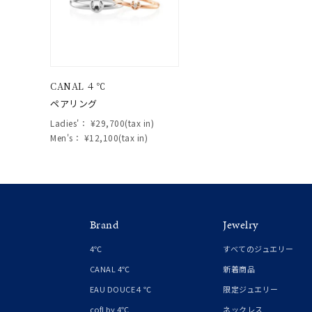
CANAL ４℃
ペアリング
Ladies'：
¥29,700(tax in)
Men's：
¥12,100(tax in)
Brand
Jewelry
4℃
すべてのジュエリー
CANAL 4℃
新着商品
EAU DOUCE４℃
限定ジュエリー
cofl by 4℃
ネックレス