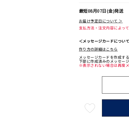
最短
08月07日(金)
発送
お届け予定日について ＞
支払方法・注文内容によっ
＜メッセージカードについ
作り方の詳細はこちら
メッセージカードを作成す
下部に作成済みのメッセー
※表示されない場合は再度
最
短
08
月
07
日
(金)