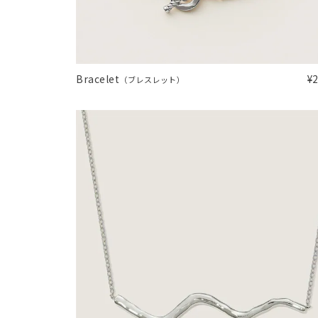
ファッションテイスト
フェミ
着用シーン
オフィ
Bracelet
¥
（ブレスレット）
耳周り
コレクション
公式オ
レディース
リングサイズ
メンズ
リングサイズ
価格
¥0