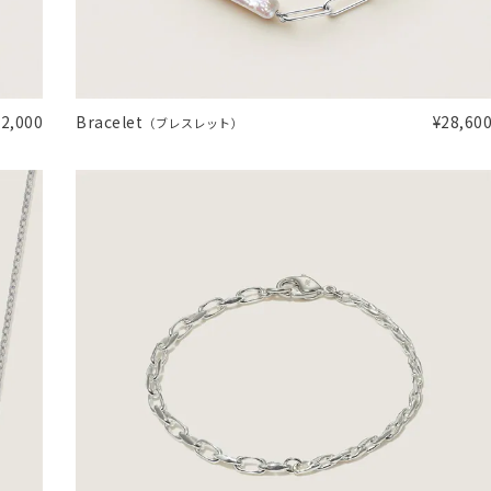
ニン
エレガント
カジュアル
フォーマル
モード
ス
ご褒美
記念日
誕生日
気分転換
デート
22,000
Bracelet
¥28,60
（ブレスレット）
ジュエリー
腕周りジュエリー
ペアジュエリー
ベストセレ
ンラインショップ限定
～
～
¥400,00