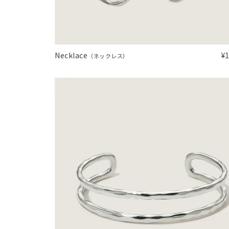
在庫
在
Necklace
¥
（ネックレス）