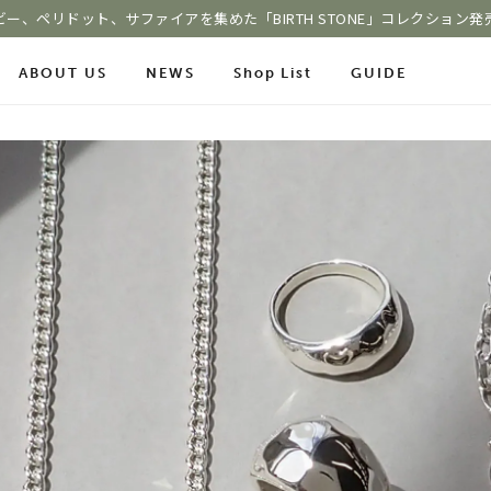
ビー、ペリドット、サファイアを集めた「BIRTH STONE」コレクション発
ABOUT US
NEWS
Shop List
GUIDE
ace Chain
Online Shop
Fashion Jewelry
m
ショッピングガイド
プレゼントガイド
le
よくあるご質問
ジュエリーケア
COLOR STONE