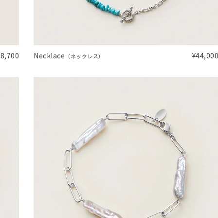
ナ
K18
K10
K7
ゴールド
シルバー
ステ
18,700
Necklace
¥44,00
（ネックレス）
ーカラー
ピンクカラー
ホワイトカラー
トリプルカラー
誕生石
2月の誕生石
3月の誕生石
4月の誕生石
5月の
誕生石
8月の誕生石
9月の誕生石
10月の誕生石
11
リセット
絞り込んで検索する
ハート
一粒
三石
パヴェ
ライン
馬蹄
ダブルループ
星座
イニシャル
リボン
その他
ホワイト
ピンク
パープル
ブルー
グリーン
マルチカラー