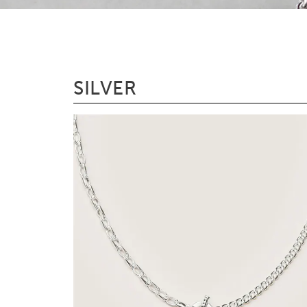
S
I
L
V
E
R