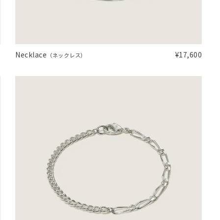
シンプル
ユニセックス
結婚式
推し活
0
Necklace
¥17,600
（ネックレス）
クション
0