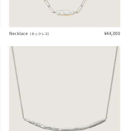
ンレス
0
Necklace
¥44,000
（ネックレス）
その他
誕生石
6月の誕生石
月の誕生石
12月の誕生石
ムーン
フラワー
イエロー
ブラウン