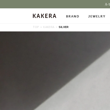
ル
BRAND
JEWELRY
TOP
KAKERA
SILVER
All Jewelry
Necklace
Neckl
Pierced Earrings
Ring
Char
Ear Cuff
Bracelet
Bang
Stone Gallery