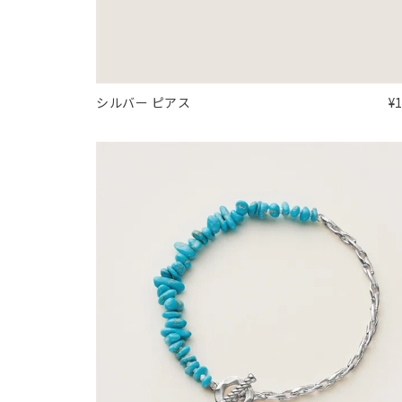
カテゴリー
素材
プラチ
シルバー ピアス
¥
カラー
イエロ
1月の
誕生石
7月の
しずく
モチーフ
クロス
クリア
石の色
レッド