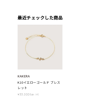
カテゴリー
最近チェックした商品
素材
プラチ
カラー
イエロ
1月の
誕生石
7月の
しずく
モチーフ
クロス
KAKERA
K10イエローゴールド ブレス
レット
クリア
石の色
¥33,000(tax in)
レッド