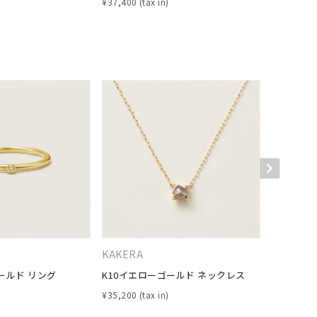
¥
37,400
¥
27,500
キーワードで検索する
KAKERA
KAKERA
ールド リング
K10イエローゴールド ネックレス
K10イエ
¥
35,200
¥
69,300