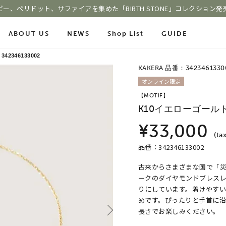
ビー、ペリドット、サファイアを集めた「BIRTH STONE」コレクション発
ABOUT US
NEWS
Shop List
GUIDE
2346133002
KAKERA 品番：3423461330
ace Chain
オンライン限定
Online Shop
Fashion Jewelry
【MOTIF】
m
ショッピングガイド
K10イエローゴール
プレゼントガイド
le
よくあるご質問
ジュエリーケア
¥33,000
(tax
品番：342346133002
古来からさまざまな国で「
COLOR STONE
ークのダイヤモンドブレス
りにしています。着けやす
めです。ぴったりと手首に沿
長さでお楽しみください。