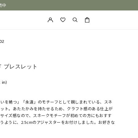
売中
カートに商品がありません。
02
ド ブレスレット
 in)
災いを絶つ」「永遠」のモチーフとして親しまれている、スネ
ONE of a KIND
レット。あたたかみを持たせるため、クラフト感のある仕上が
いサイズ感なので、スネークモチーフが初めての方にもおすす
うように、2.5cmのアジャスターをお付けしました。お好きな