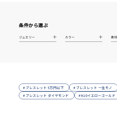
ファッションテイスト
フェミ
着用シーン
オフィ
条件から選ぶ
耳周り
コレクション
ジュエリー
カラー
素
公式オ
レディース
リングサイズ
メンズ
リングサイズ
ブレスレット 5万円以下
ブレスレット 一生モノ
ブレスレット ダイヤモンド
K10イエローゴールド
価格
¥0
在庫
在