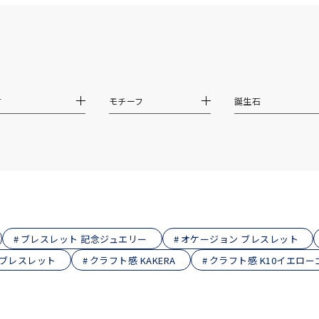
ニン
エレガント
カジュアル
フォーマル
モード
ス
ご褒美
記念日
誕生日
気分転換
デート
ジュエリー
腕周りジュエリー
ペアジュエリー
ベストセレ
材
モチーフ
誕生石
ンラインショップ限定
～
～
ブレスレット 記念ジュエリー
オケージョン ブレスレット
 ブレスレット
クラフト感 KAKERA
クラフト感 K10イエロ
¥400,00
庫ありのみ
すべて表示