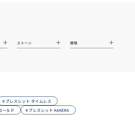
シンプル
ユニセックス
結婚式
推し活
クション
ストーン
価格
ブレスレット タイムレス
ーゴールド
ブレスレット KAKERA
0