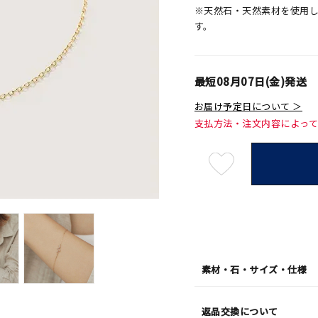
※天然石・天然素材を使用
す。
最短
08月07日(金)
発送
お届け予定日について ＞
支払方法・注文内容によっ
最
短
08
月
07
日
(金)
発
送
¥33,
素材・石・サイズ・仕様
返品交換について