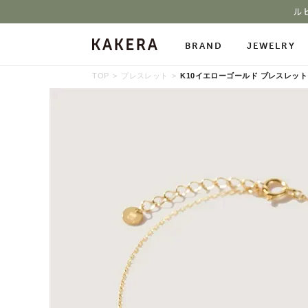
ル
BRAND
JEWELRY
TOP
ブレスレット
K10イエローゴールド ブレスレット 34
All Jewelry
Necklace
Neckl
Pierced Earrings
Ring
Char
Ear Cuff
Bracelet
Bang
Stone Gallery