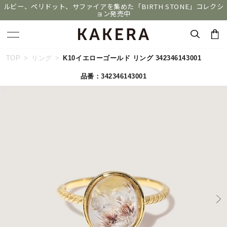
ルビー、ペリドット、サファイアを集めた「BIRTH STONE」コレクシ
ョン発売中
キーワードで検索する
TOP
リング
K10イエローゴールド リング 342346143001
品番：342346143001
人気検索キーワード
#summer
#ペア
#ダイヤモンド ネックレス
#エタニティ
#くまのプーさん
ブランド
KAKERA
カテゴリー
すべてのジュエリー