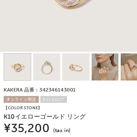
素材
カラー
誕生石
モチーフ
KAKERA 品番：342346143001
石の色
オンライン限定
SOLDOUT
【COLOR STONE】
ファッションテイス
K10イエローゴールド リング
ト
¥35,200
(tax in)