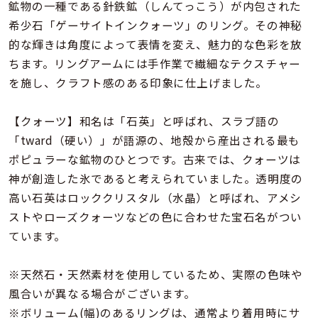
着用シーン
鉱物の一種である針鉄鉱（しんてっこう）が内包された
希少石「ゲーサイトインクォーツ」のリング。その神秘
的な輝きは角度によって表情を変え、魅力的な色彩を放
コレクション
ちます。リングアームには手作業で繊細なテクスチャー
を施し、クラフト感のある印象に仕上げました。
レディース
～
リングサイズ
【クォーツ】和名は「石英」と呼ばれ、スラブ語の
「tward（硬い）」が語源の、地殻から産出される最も
ポピュラーな鉱物のひとつです。古来では、クォーツは
メンズ
～
神が創造した氷であると考えられていました。透明度の
リングサイズ
高い石英はロッククリスタル（水晶）と呼ばれ、アメシ
ストやローズクォーツなどの色に合わせた宝石名がつい
価格
ています。
¥0
¥400,
※天然石・天然素材を使用しているため、実際の色味や
在庫
在庫ありのみ
すべて表示
風合いが異なる場合がございます。
※ボリューム(幅)のあるリングは、通常より着用時にサ