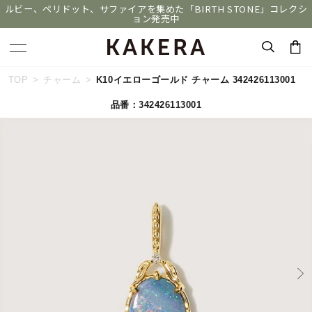
ルビー、ペリドット、サファイアを集めた「BIRTH STONE」コレクシ
ョン発売中
キーワードで検索する
TOP
チャーム
K10イエローゴールド チャーム 342426113001
品番：342426113001
人気検索キーワード
#summer
#ダイヤモンド ネックレス
#くまのプーさん
#ペア
#エタニティ
ブランド
KAKERA
カテゴリー
すべてのジュエリー