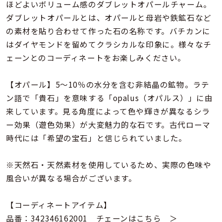
着用シーン
ほどよいボリューム感のダブレットオパールチャーム。
ダブレットオパールとは、オパールと母岩や鉄鉱石など
の素材を貼り合わせて作った石の名称です。バチカンに
コレクション
はダイヤモンドを留めてクラシカルな印象に。様々なチ
ェーンとのコーディネートをお楽しみください。
レディース
～
リングサイズ
【オパール】5～10％の水分を含む非結晶の鉱物。ラテ
ン語で「貴石」を意味する「opalus（オパルス）」に由
来しています。見る角度によって色や輝きが異なるシラ
メンズ
～
ー効果（遊色効果）が大変魅力的な石です。古代ローマ
リングサイズ
時代には「希望の宝石」と信じられていました。
価格
※天然石・天然素材を使用しているため、実際の色味や
¥0
¥400,
風合いが異なる場合がございます。
在庫
在庫ありのみ
すべて表示
【コーディネートアイテム】
品番：342346162001
チェーンはこちら ＞