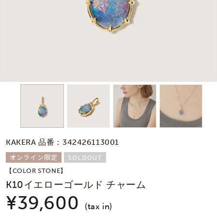
素材
カラー
誕生石
モチーフ
KAKERA 品番：342426113001
石の色
オンライン限定
SOLDOUT
【COLOR STONE】
ファッションテイス
K10イエローゴールド チャーム
ト
¥39,600
(tax in)