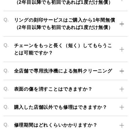
（2年目以降でも初回であれば1度だけ無償）
カラー
Q.
リングの刻印サービスはご購入から1年間無償
（2年目以降でも初回であれば1度だけ無償）
誕生石
Q.
チェーンをもっと長く（短く）してもらうこ
モチーフ
とは可能ですか？
石の色
Q.
全店舗で専用洗浄機による無料クリーニング
ファッションテイスト
Q.
表面の傷を消すことはできますか？
着用シーン
Q.
購入した店舗以外でも修理はできますか？
コレクション
Q.
修理期間はどれくらいかかりますか？