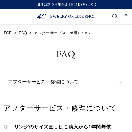
【価格改定のお知らせ 8月17日(月)より 】
キーワードで検索する
TOP
>
FAQ
>
アフターサービス・修理について
人気検索キーワード
FAQ
#summer
#ダイヤモンド ネックレス
#くまのプーさん
#エタニティ
#ジュエリー
ブランド
アフターサービス・修理について
カテゴリー
すべてのジュエリー
素材
Q.
リングのサイズ直しはご購入から1年間無償