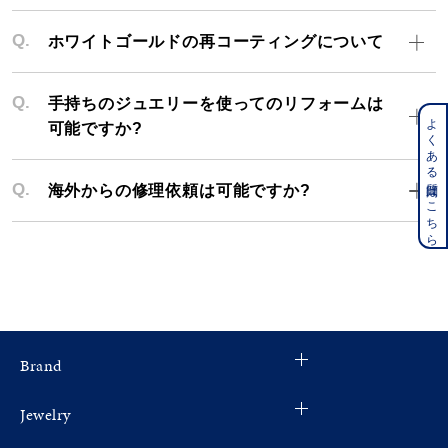
レディース
～
Q.
ホワイトゴールドの再コーティングについて
リングサイズ
Q.
手持ちのジュエリーを使ってのリフォームは
メンズ
～
よくある質問はこちら
リングサイズ
可能ですか?
価格
Q.
海外からの修理依頼は可能ですか?
¥0
¥400,000
在庫
在庫ありのみ
すべて表示
Brand
Jewelry