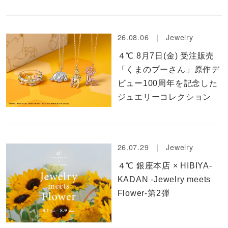
カラー
誕生石
26.08.06 |
Jewelry
４℃ 8月7日(金) 受注販売
モチーフ
「くまのプーさん」原作デ
ビュー100周年を記念した
石の色
ジュエリーコレクション
ファッションテイスト
着用シーン
26.07.29 |
Jewelry
４℃ 銀座本店 × HIBIYA-
コレクション
KADAN -Jewelry meets
Flower-第2弾
レディース
～
リングサイズ