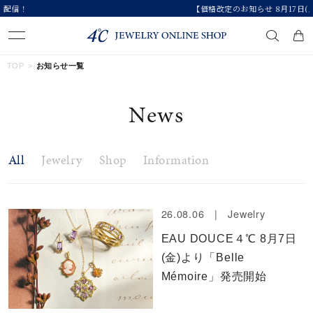
【価格改定のお知らせ 8月17日(月)より 】
キーワードで検索する
TOP
お知らせ一覧
News
人気検索キーワード
#ペア
#ハーフエタニティリング
#エタニティ
All
Jewelry
Shop
Information
#ダイヤモンド ネックレス
#eギフト
ブランド
26.08.06 |
Jewelry
EAU DOUCE４℃ 8月7日
カテゴリー
すべてのジュエリー
(金)より「Belle
Mémoire」発売開始
素材