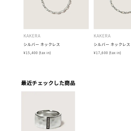
カテゴリー
素材
プラチ
KAKERA
KAKERA
カラー
イエロ
シルバー ネックレス
シルバー ネックレス
¥
15,400
¥
17,600
1月の
誕生石
7月の
最近チェックした商品
しずく
モチーフ
クロス
クリア
石の色
レッド