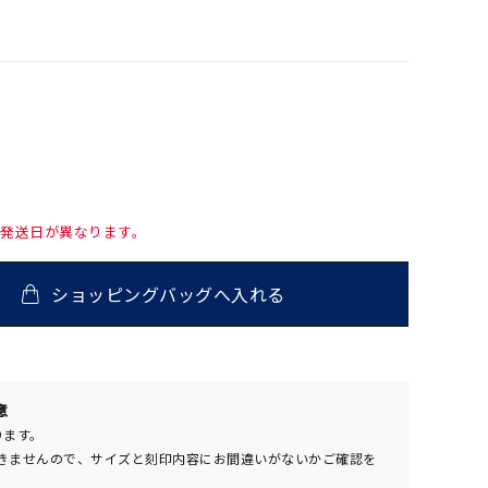
て発送日が異なります。
ショッピングバッグへ入れる
意
800
(tax
ります。
in)
きませんので、サイズと刻印内容にお間違いがないかご確認を