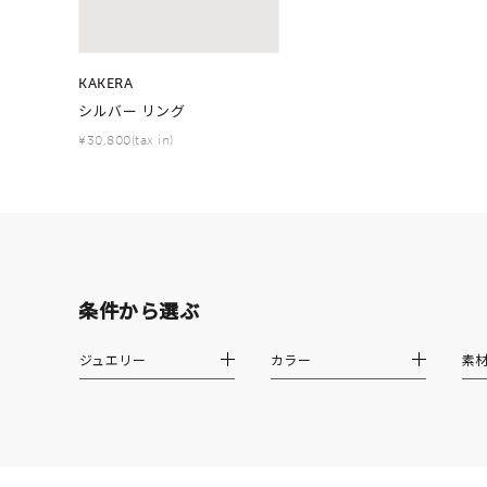
ファッションテイスト
フェミ
着用シーン
オフィ
KAKERA
シルバー リング
¥30,800(tax in)
耳周り
コレクション
公式オ
レディース
リングサイズ
条件から選ぶ
メンズ
リングサイズ
ジュエリー
カラー
素
価格
¥0