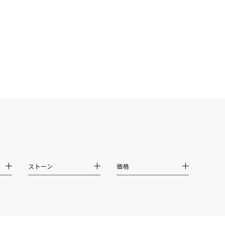
シンプル
ユニセックス
結婚式
推し活
クション
ストーン
価格
0