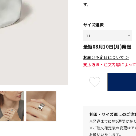
す。
サイズ選択
最短
08月10日(月)
発送
お届け予定日について ＞
支払方法・注文内容によっ
最
短
08
月
10
日
(月)
発
送
刻印・サイズ直しのご注
¥30,
※発送までに約6週間かか
※ご注文確定後の変更はで
お願いいたします。