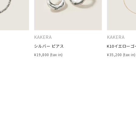
ナ
K18
K10
K7
ゴールド
シルバー
ステ
KAKERA
KAKERA
ーカラー
ピンクカラー
ホワイトカラー
トリプルカラー
シルバー ピアス
K10イエローゴ
¥
19,800
¥
35,200
誕生石
2月の誕生石
3月の誕生石
4月の誕生石
5月の
誕生石
8月の誕生石
9月の誕生石
10月の誕生石
11
リセット
絞り込んで検索する
ハート
一粒
三石
パヴェ
ライン
馬蹄
ダブルループ
星座
イニシャル
リボン
その他
ホワイト
ピンク
パープル
ブルー
グリーン
マルチカラー