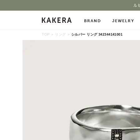
ル
BRAND
JEWELRY
TOP
リング
シルバー リング 342344141001
All Jewelry
Necklace
Neckl
Pierced Earrings
Ring
Char
Ear Cuff
Bracelet
Bang
Stone Gallery