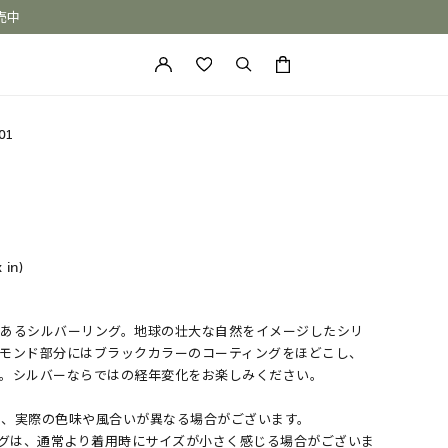
売中
カートに商品がありません。
01
x in)
のあるシルバーリング。地球の壮大な自然をイメージしたシリ
ONE of a KIND
ヤモンド部分にはブラックカラーのコーティングをほどこし、
す。シルバーならではの経年変化をお楽しみください。
め、実際の色味や風合いが異なる場合がございます。
ングは、通常より着用時にサイズが小さく感じる場合がございま