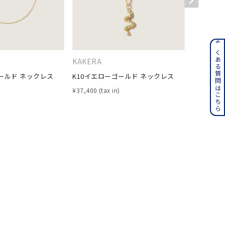
ンレス
よくある質問はこちら
KAKERA
KAKERA
その他
ールド ネックレス
K10イエローゴールド ネックレス
シルバー 
¥
37,400
¥
9,900
誕生石
6月の誕生石
月の誕生石
12月の誕生石
ムーン
フラワー
イエロー
ブラウン