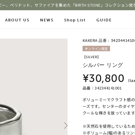
ビー、ペリドット、サファイアを集めた「BIRTH STONE」コレクション発
ABOUT US
NEWS
Shop List
GUIDE
KAKERA 品番：3423441410
ace Chain
オンライン限定
Online Shop
Fashion Jewelry
【SILVER】
m
ショッピングガイド
シルバー リング
プレゼントガイド
le
よくあるご質問
ジュエリーケア
¥30,800
(ta
品番：342344141001
ボリューミーでクラフト感
COLOR STONE
ーズです。センターのダイ
クールな輝きを放っていま
※天然石を使用しているた
※ボリューム(幅)のあるリ