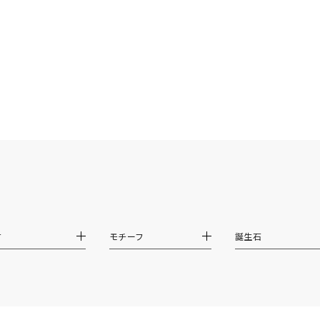
ニン
エレガント
カジュアル
フォーマル
モード
ス
ご褒美
記念日
誕生日
気分転換
デート
ジュエリー
腕周りジュエリー
ペアジュエリー
ベストセレ
ンラインショップ限定
～
～
材
モチーフ
誕生石
¥400,00