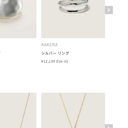
KAKERA
KAKERA
グ
シルバー リング
シルバー 
キーワードで検索する
¥
12,100
¥
11,000
さん