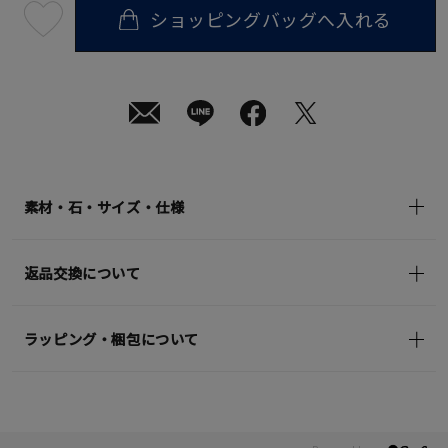
ショッピングバッグへ入れる
最
短
08
月
08
日
(土)
発
送
¥35,200
(tax
in)
素材・石・サイズ・仕様
返品交換について
ラッピング・梱包について