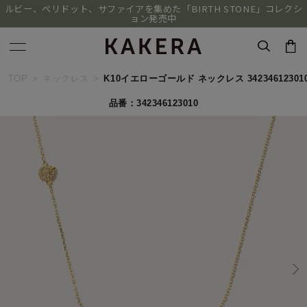
ルビー、ペリドット、サファイアを集めた「BIRTH STONE」コレクシ
ョン発売中
キーワードで検索する
TOP
ネックレス
K10イエローゴールド ネックレス 34234612301
品番：342346123010
人気検索キーワード
#ペア
#ハーフエタニティリング
#エタニティ
#ダイヤモンド ネックレス
#eギフト
ブランド
KAKERA
カテゴリー
すべてのジュエリー