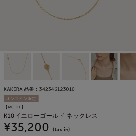
素材
カラー
誕生石
モチーフ
KAKERA 品番：342346123010
石の色
オンライン限定
【MOTIF】
ファッションテイス
K10イエローゴールド ネックレス
ト
¥35,200
(tax in)