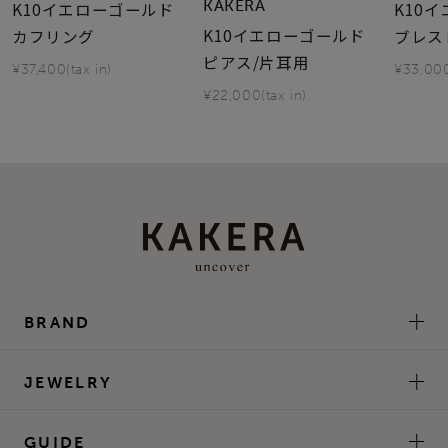
KAKERA
K10イエローゴールド
K10
K10イエローゴールド
カフリング
ブレス
ピアス/片耳用
¥37,400(tax in)
¥33,000
¥22,000(tax in)
BRAND
JEWELRY
GUIDE