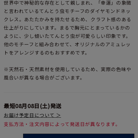
着用シーン
世界中で神秘的な存在として親しまれ、「幸運」の象徴
と言われているてんとう虫モチーフのダイヤモンドネッ
クレス。あたたかみを持たせるため、クラフト感のある
コレクション
仕上がりにしています。まるで胸元にとまっているかの
ように、少し傾いたてんとう虫が可愛らしい印象です。
レディース
他のモチーフと組み合わせて、オリジナルのアミュレッ
～
リングサイズ
トをアレンジするのもおすすめです。
※天然石・天然素材を使用しているため、実際の色味や
メンズ
～
風合いが異なる場合がございます。
リングサイズ
価格
¥0
¥400,
最短
08月08日(土)
発送
お届け予定日について ＞
支払方法・注文内容によって発送日が異なります。
在庫
在庫ありのみ
すべて表示