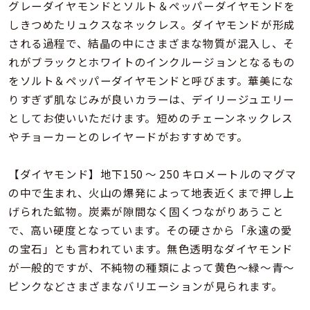
着用シーン
グレーダイヤモンドとソルト＆ペッパーダイヤモンドを
しきつめたリュクスなネックレス。ダイヤモンドが形成
される過程で、結晶の中にさまざまな物質が混入し、そ
コレクション
れがブラックとホワイトのインクルージョンとなるもの
をソルト＆ペッパーダイヤモンドと呼びます。華美にな
レディース
りすぎず肌なじみが良いカラーは、デイリージュエリー
～
リングサイズ
としてお使いいただけます。短めのチェーンネックレス
やチョーカーとのレイヤードがおすすめです。
メンズ
～
【ダイヤモンド】地下150 ～ 250 キロメートルのマグマ
リングサイズ
の中で生まれ、火山の爆発によって地表近くまで押し上
げられた鉱物。炭素が隙間なく固くつながりあうこと
価格
で、高い硬度となっています。その硬さから「永遠の愛
¥0
¥400,
の宝石」とも言われています。無色透明なダイヤモンド
が一般的ですが、不純物の種類によって黄色～緑～青～
在庫
在庫ありのみ
すべて表示
ピンクなどさまざまなバリエーションが見られます。