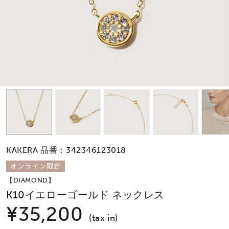
素材
カラー
誕生石
モチーフ
KAKERA 品番：342346123018
石の色
オンライン限定
【DIAMOND】
ファッションテイス
K10イエローゴールド ネックレス
ト
¥35,200
(tax in)