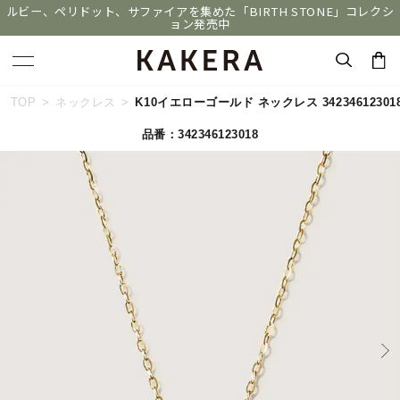
ルビー、ペリドット、サファイアを集めた「BIRTH STONE」コレクシ
ョン発売中
キーワードで検索する
TOP
ネックレス
K10イエローゴールド ネックレス 34234612301
品番：342346123018
人気検索キーワード
#ペア
#eギフト
#ハーフエタニティリング
#刻印可
#メンズ ネックレス
ブランド
KAKERA
カテゴリー
すべてのジュエリー