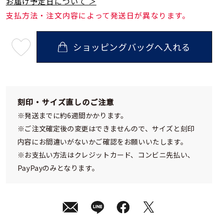
お届け予定日について ＞
支払方法・注文内容によって発送日が異なります。
ショッピングバッグへ入れる
最
短
08
月
08
日
(土)
発
刻印・サイズ直しのご注意
送
¥35,200
※発送までに約6週間かかります。
(tax
in)
※ご注文確定後の変更はできませんので、サイズと刻印
内容にお間違いがないかご確認をお願いいたします。
※お支払い方法はクレジットカード、コンビニ先払い、
PayPayのみとなります。