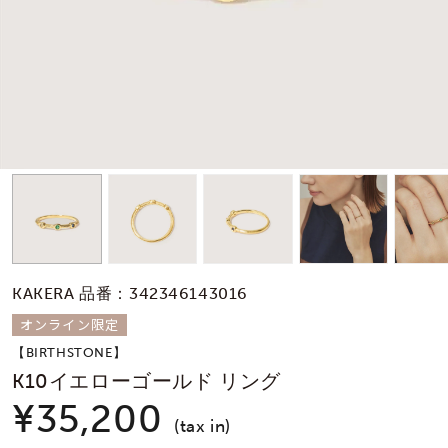
素材
カラー
誕生石
モチーフ
KAKERA 品番：342346143016
石の色
オンライン限定
【BIRTHSTONE】
ファッションテイス
K10イエローゴールド リング
ト
¥35,200
(tax in)