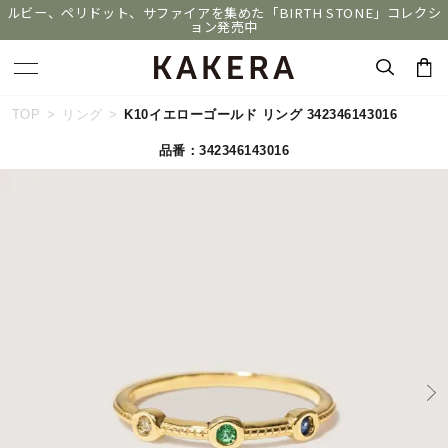
ルビー、ペリドット、サファイアを集めた「BIRTH STONE」コレクシ
ョン発売中
キーワードで検索する
TOP
リング
K10イエローゴールド リング 342346143016
品番：342346143016
人気検索キーワード
#ペア
#ハーフエタニティリング
#エタニティ
#ダイヤモンド ネックレス
#eギフト
ブランド
KAKERA
カテゴリー
すべてのジュエリー