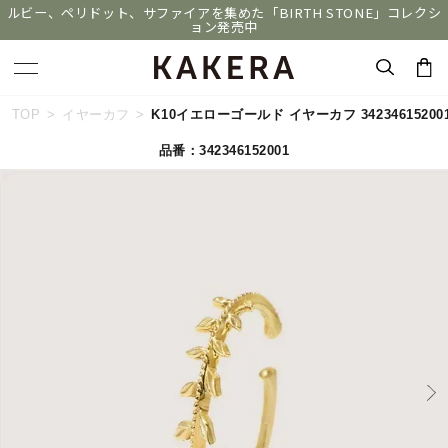
ルビー、ペリドット、サファイアを集めた「BIRTH STONE」コレクシ
ョン発売中
キーワードで検索する
TOP
イヤーカフ
K10イエローゴールド イヤーカフ 34234615200
品番：342346152001
人気検索キーワード
#ペア
#eギフト
#ハーフエタニティリング
#刻印可
#メンズ ネックレス
ブランド
KAKERA
カテゴリー
すべてのジュエリー