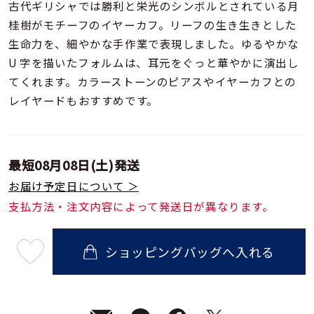
着用シーン
古代ギリシャでは勝利と栄光のシンボルとされている月
桂樹がモチーフのイヤーカフ。リーフの生き生きとした
生命力を、細やかな手作業で表現しました。ゆるやかな
コレクション
U 字を描いたフォルムは、耳元をぐっと華やかに演出し
てくれます。カラーストーンのピアスやイヤーカフとの
レディース
レイヤードもおすすめです。
～
リングサイズ
メンズ
最短
08月08日(土)
発送
～
リングサイズ
お届け予定日について ＞
支払方法・注文内容によって発送日が異なります。
価格
¥0
¥400,
ショッピングバッグへ入れる
最
短
08
月
在庫
在庫ありのみ
すべて表示
08
日
(土)