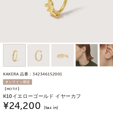
素材
カラー
誕生石
モチーフ
KAKERA 品番：342346152001
石の色
オンライン限定
【MOTIF】
ファッションテイス
K10イエローゴールド イヤーカフ
ト
¥24,200
(tax in)