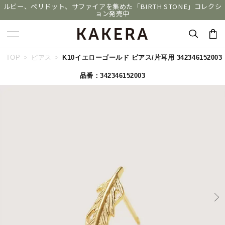
ルビー、ペリドット、サファイアを集めた「BIRTH STONE」コレクシ
ョン発売中
キーワードで検索する
TOP
ピアス
K10イエローゴールド ピアス/片耳用 342346152003
品番：342346152003
人気検索キーワード
#summer
#ペア
#ダイヤモンド ネックレス
#エタニティ
#くまのプーさん
ブランド
KAKERA
カテゴリー
すべてのピアス