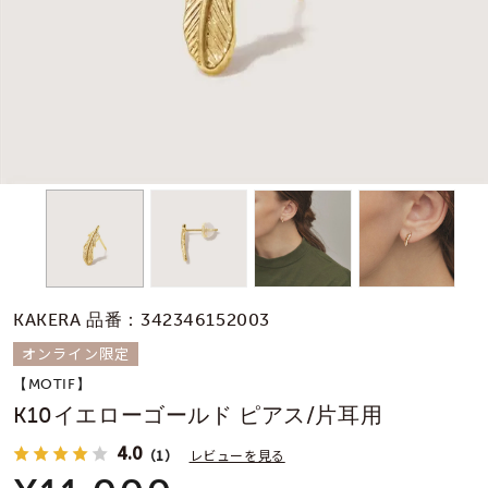
素材
カラー
誕生石
モチーフ
KAKERA 品番：342346152003
石の色
オンライン限定
【MOTIF】
ファッションテイス
K10イエローゴールド ピアス/片耳用
ト
4.0
（1）
レビューを見る