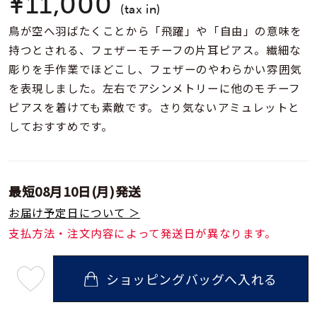
¥11,000
着用シーン
(tax in)
鳥が空へ羽ばたくことから「飛躍」や「自由」の意味を
コレクション
持つとされる、フェザーモチーフの片耳ピアス。繊細な
彫りを手作業でほどこし、フェザーのやわらかい雰囲気
を表現しました。左右でアシンメトリーに他のモチーフ
レディース
ピアスを着けても素敵です。さり気ないアミュレットと
～
リングサイズ
しておすすめです。
メンズ
～
リングサイズ
最短
08月10日(月)
発送
お届け予定日について ＞
支払方法・注文内容によって発送日が異なります。
価格
¥0
¥400,
ショッピングバッグへ入れる
最
在庫
在庫ありのみ
すべて表示
短
08
月