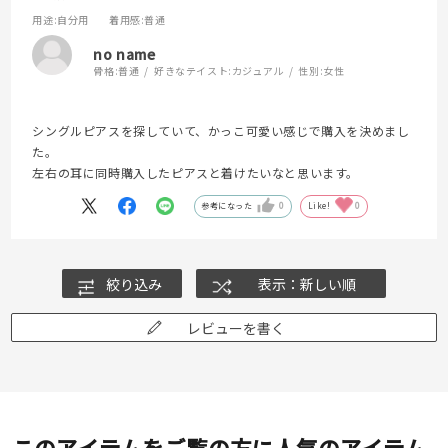
用途
:自分用
着用感
:普通
no name
骨格:
普通
好きなテイスト:
カジュアル
性別:
女性
シングルピアスを探していて、かっこ可愛い感じで購入を決めまし
た。
左右の耳に同時購入したピアスと着けたいなと思います。
参考になった
0
Like!
0
絞り込み
表示：新しい順
レビューを書く
このアイテムをご覧の方に人気のアイテム