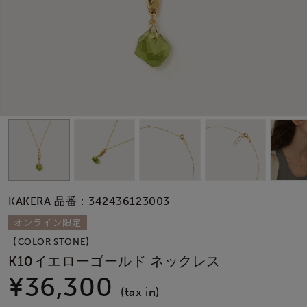
素材
カラー
誕生石
モチーフ
KAKERA 品番：342436123003
石の色
オンライン限定
【COLOR STONE】
ファッションテイス
K10イエローゴールド ネックレス
ト
¥36,300
(tax in)