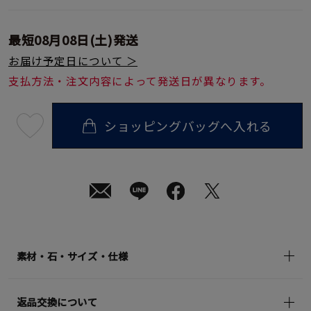
最短
08月08日(土)
発送
お届け予定日について ＞
支払方法・注文内容によって発送日が異なります。
ショッピングバッグへ入れる
最
短
08
月
08
日
(土)
発
送
¥36,300
(tax
in)
素材・石・サイズ・仕様
返品交換について