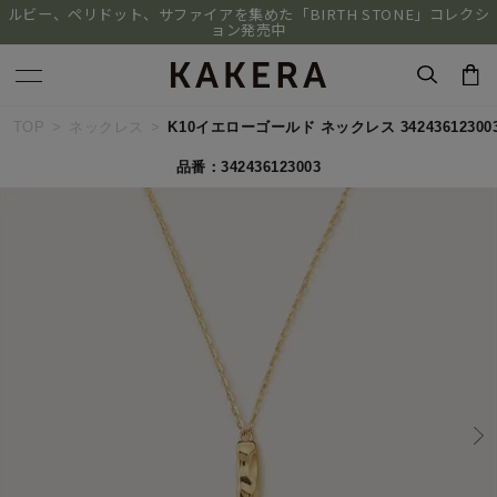
ルビー、ペリドット、サファイアを集めた「BIRTH STONE」コレクシ
ョン発売中
キーワードで検索する
TOP
ネックレス
K10イエローゴールド ネックレス 34243612300
品番：342436123003
人気検索キーワード
#ペア
#ハーフエタニティリング
#エタニティ
#ダイヤモンド ネックレス
#eギフト
ブランド
KAKERA
カテゴリー
すべてのネックレス