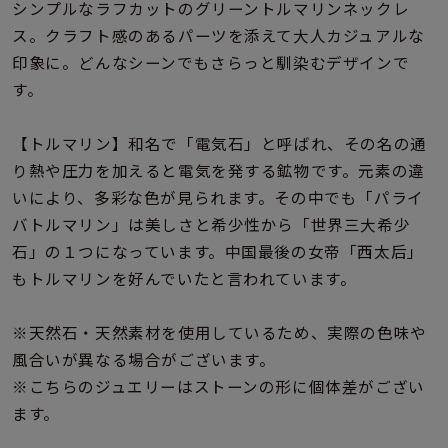
着用シーン
シンプルなラフカットのグリーントルマリンネックレ
ス。クラフト感のあるパーツを添えて大人カジュアルな
印象に。どんなシーンでもさらっと馴染むデザインで
コレクション
す。
レディース
【トルマリン】和名で「電気石」と呼ばれ、その名の通
～
リングサイズ
り熱や圧力を加えると電気を発する鉱物です。元素の違
いにより、多彩な色が見られます。その中でも「パライ
バトルマリン」は美しさと希少性から「世界三大希少
メンズ
～
石」の１つになっています。中国最後の女帝「西太后」
リングサイズ
もトルマリンを好んでいたと言われています。
価格
※天然石・天然素材を使用しているため、実際の色味や
¥0
¥400,
風合いが異なる場合がございます。
※こちらのジュエリーはストーンの形に個体差がござい
在庫
在庫ありのみ
すべて表示
ます。