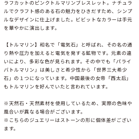
着用シーン
ラフカットのピンクトルマリンブレスレット。ナチュラ
ルでクラフト感のある石の魅力をひきだすため、シンプ
ルなデザインに仕上げました。ビビットなカラーは手元
コレクション
を華やかに演出します。
レディース
【トルマリン】和名で「電気石」と呼ばれ、その名の通
～
リングサイズ
り熱や圧力を加えると電気を発する鉱物です。元素の違
いにより、多彩な色が見られます。その中でも「パライ
バトルマリン」は美しさと希少性から「世界三大希少
メンズ
～
石」の１つになっています。中国最後の女帝「西太后」
リングサイズ
もトルマリンを好んでいたと言われています。
価格
※天然石・天然素材を使用しているため、実際の色味や
¥0
¥400,
風合いが異なる場合がございます。
※こちらのジュエリーはストーンの形に個体差がござい
在庫
在庫ありのみ
すべて表示
ます。