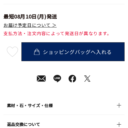
最短
08月10日(月)
発送
お届け予定日について ＞
支払方法・注文内容によって発送日が異なります。
ショッピングバッグへ入れる
最
短
08
月
10
日
(月)
発
送
¥28,600
(tax
in)
素材・石・サイズ・仕様
返品交換について