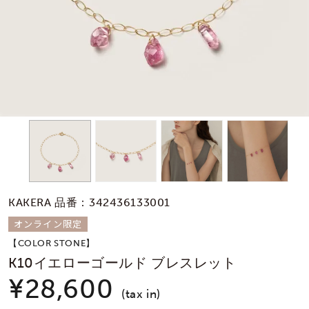
素材
カラー
誕生石
モチーフ
KAKERA 品番：342436133001
石の色
オンライン限定
【COLOR STONE】
ファッションテイス
K10イエローゴールド ブレスレット
ト
¥28,600
(tax in)