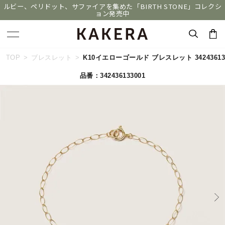
ルビー、ペリドット、サファイアを集めた「BIRTH STONE」コレクシ
ョン発売中
キーワードで検索する
TOP
ブレスレット
K10イエローゴールド ブレスレット 342436133
品番：342436133001
人気検索キーワード
#summer
#ペア
#ダイヤモンド ネックレス
#エタニティ
#くまのプーさん
ブランド
KAKERA
カテゴリー
すべてのジュエリー