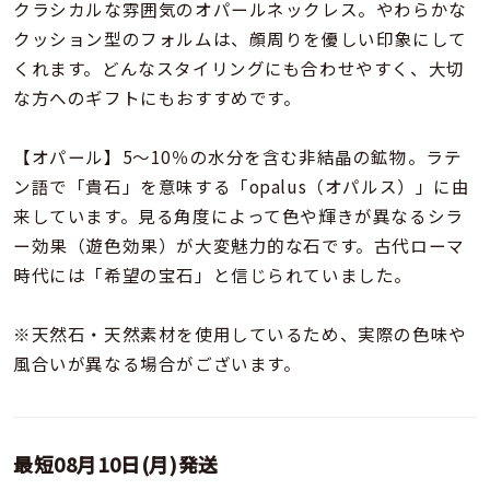
着用シーン
クラシカルな雰囲気のオパールネックレス。やわらかな
クッション型のフォルムは、顔周りを優しい印象にして
くれます。どんなスタイリングにも合わせやすく、大切
コレクション
な方へのギフトにもおすすめです。
レディース
【オパール】5～10％の水分を含む非結晶の鉱物。ラテ
～
リングサイズ
ン語で「貴石」を意味する「opalus（オパルス）」に由
来しています。見る角度によって色や輝きが異なるシラ
ー効果（遊色効果）が大変魅力的な石です。古代ローマ
メンズ
～
時代には「希望の宝石」と信じられていました。
リングサイズ
※天然石・天然素材を使用しているため、実際の色味や
価格
風合いが異なる場合がございます。
¥0
¥400,
在庫
在庫ありのみ
すべて表示
最短
08月10日(月)
発送