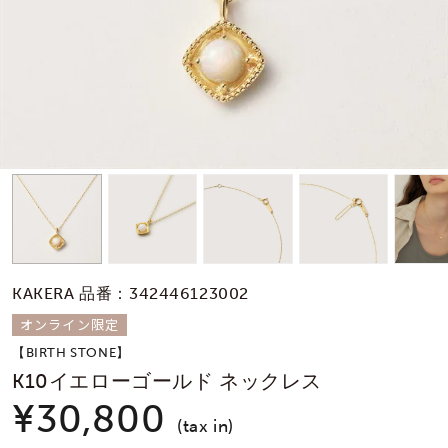
素材
カラー
誕生石
モチーフ
KAKERA 品番：342446123002
石の色
オンライン限定
【BIRTH STONE】
ファッションテイス
K10イエローゴールド ネックレス
ト
¥30,800
(tax in)