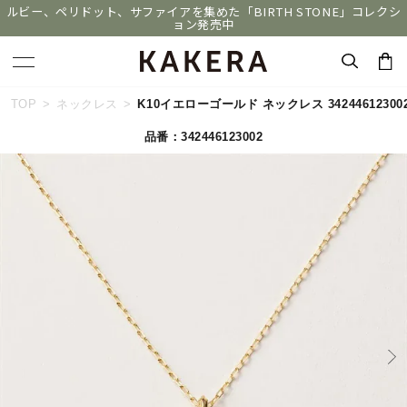
ルビー、ペリドット、サファイアを集めた「BIRTH STONE」コレクシ
ョン発売中
キーワードで検索する
TOP
ネックレス
K10イエローゴールド ネックレス 34244612300
品番：342446123002
人気検索キーワード
#summer
#ペア
#ダイヤモンド ネックレス
#エタニティ
#くまのプーさん
ブランド
KAKERA
カテゴリー
すべてのジュエリー