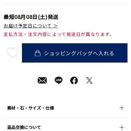
最短
08月08日(土)
発送
お届け予定日について ＞
支払方法・注文内容によって発送日が異なります。
ショッピングバッグへ入れる
最
短
08
月
08
日
(土)
発
送
¥35,200
(tax
in)
素材・石・サイズ・仕様
返品交換について