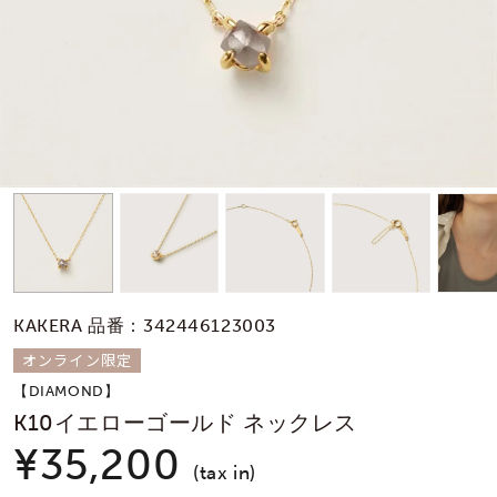
素材
カラー
誕生石
モチーフ
KAKERA 品番：342446123003
石の色
オンライン限定
【DIAMOND】
ファッションテイス
K10イエローゴールド ネックレス
ト
¥35,200
(tax in)