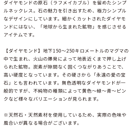
着用シーン
ダイヤモンドの原石（ラフメイカブル）を留めたシンプ
ルネックレス。石の魅力を引き出すため、極力シンプル
なデザインにしています。細かくカットされたダイヤモ
コレクション
ンドにはない、「地球から生まれた鉱物」を感じさせる
アイテムです。
レディース
～
リングサイズ
【ダイヤモンド】地下150～250キロメートルのマグマの
中で生まれ、火山の爆発によって地表近くまで押し上げ
られた鉱物。炭素が隙間なく固くつながりあうことで、
メンズ
～
高い硬度となっています。その硬さから「永遠の愛の宝
リングサイズ
石」とも言われています。無色透明なダイヤモンドが一
般的ですが、不純物の種類によって黄色～緑～青～ピン
価格
クなど様々なバリエーションが見られます。
¥0
¥400,
※天然石・天然素材を使用しているため、実際の色味や
在庫
在庫ありのみ
すべて表示
風合いが異なる場合がございます。