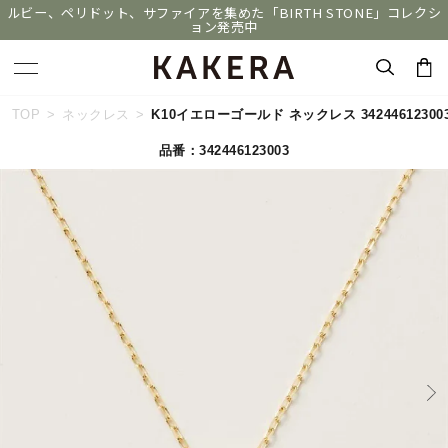
ルビー、ペリドット、サファイアを集めた「BIRTH STONE」コレクシ
ョン発売中
キーワードで検索する
TOP
ネックレス
K10イエローゴールド ネックレス 34244612300
品番：342446123003
人気検索キーワード
#ペア
#ハーフエタニティリング
#エタニティ
#ダイヤモンド ネックレス
#eギフト
ブランド
KAKERA
カテゴリー
すべてのジュエリー