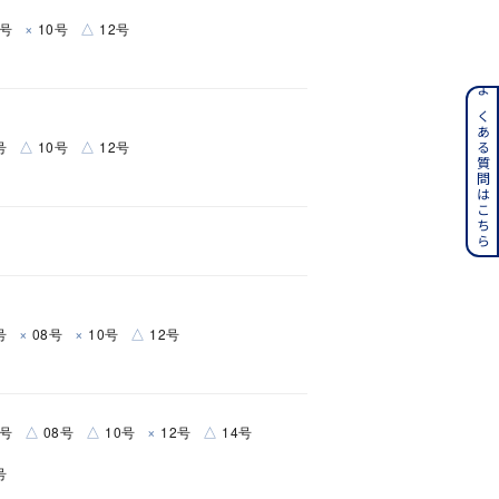
×
△
8号
10号
12号
ンレス
よくある質問はこちら
△
△
号
10号
12号
その他
誕生石
6月の誕生石
月の誕生石
12月の誕生石
ムーン
フラワー
×
×
△
号
08号
10号
12号
イエロー
ブラウン
△
△
×
△
6号
08号
10号
12号
14号
号