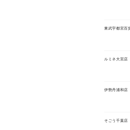
在庫
在
東武宇都宮百
ルミネ大宮店
伊勢丹浦和店
そごう千葉店