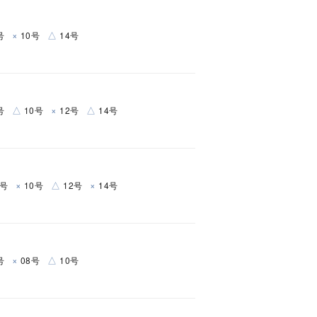
×
△
号
10号
14号
△
×
△
号
10号
12号
14号
キーワードで検索する
×
△
×
8号
10号
12号
14号
#eギフト
×
△
号
08号
10号