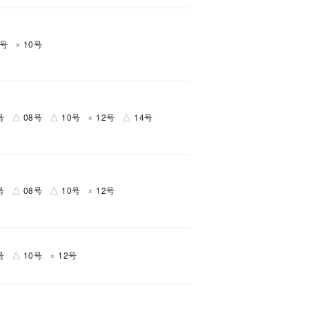
シンプル
ユニセックス
×
6号
10号
結婚式
推し活
クション
△
△
×
△
号
08号
10号
12号
14号
△
△
×
号
08号
10号
12号
△
×
号
10号
12号
0