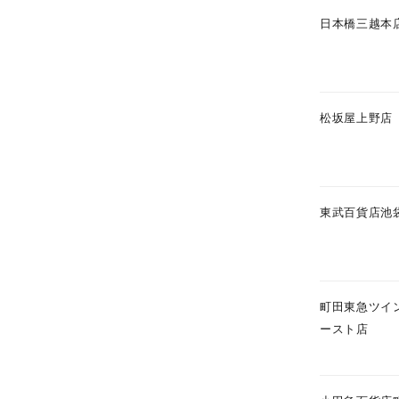
日本橋三越本
松坂屋上野店
東武百貨店池
人気検索キーワード
#ペア
町田東急ツイ
ースト店
ブランド