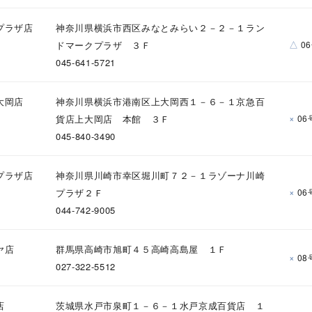
ニン
エレガント
カジュアル
フォーマル
モード
プラザ店
神奈川県横浜市西区みなとみらい２－２－１ラン
△
ドマークプラザ ３Ｆ
0
ス
ご褒美
記念日
誕生日
気分転換
デート
045-641-5721
ジュエリー
腕周りジュエリー
ペアジュエリー
ベストセレ
大岡店
神奈川県横浜市港南区上大岡西１－６－１京急百
ンラインショップ限定
×
貨店上大岡店 本館 ３Ｆ
06
045-840-3490
～
プラザ店
神奈川県川崎市幸区堀川町７２－１ラゾーナ川崎
×
プラザ２Ｆ
06
044-742-9005
～
ヤ店
群馬県高崎市旭町４５高崎高島屋 １Ｆ
×
08
027-322-5512
¥400,00
店
茨城県水戸市泉町１－６－１水戸京成百貨店 １