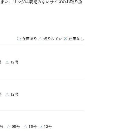
。また、リングは表記のないサイズのお取り扱
○
△
×
在庫あり
残りわずか
在庫なし
△
号
12号
△
号
12号
△
△
×
6号
08号
10号
12号