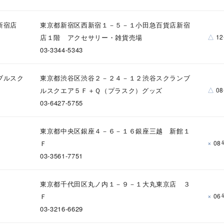
新宿店
東京都新宿区西新宿１－５－１小田急百貨店新宿
△
店１階 アクセサリー・雑貨売場
1
03-3344-5343
ブルスク
東京都渋谷区渋谷２－２４－１２渋谷スクランブ
△
ルスクエア５Ｆ＋Ｑ（プラスク）グッズ
0
03-6427-5755
東京都中央区銀座４－６－１６銀座三越 新館１
×
Ｆ
08
03-3561-7751
東京都千代田区丸ノ内１－９－１大丸東京店 ３
×
Ｆ
06
03-3216-6629