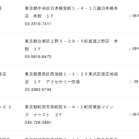
店
東京都中央区日本橋室町１－４－１三越日本橋本
×
店 本館 １Ｆ
06
03-3516-7411
東京都台東区上野３－２９－５松坂屋上野店 本
×
館 １Ｆ
08
03-5816-8473
袋店
東京都豊島区西池袋１－１－２５東武百貨店池袋
△
店 １Ｆ アクセサリー売場
0
03-3983-5744
#ハーフエタニティリング
#エタニティ
#ダイヤモンド ネックレス
ンズ イ
東京都町田市原町田６－４－１町田東急ツイン
×
ズ イースト ２Ｆ
06
042-728-3881