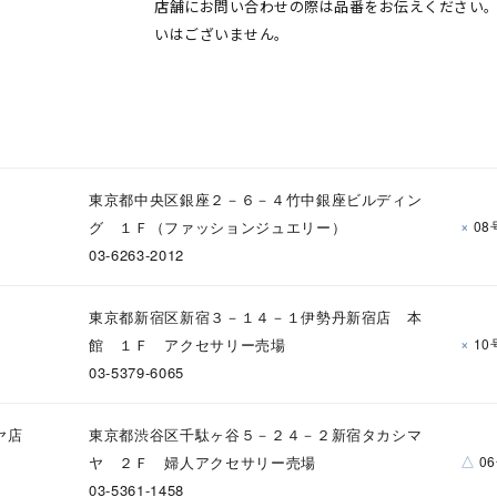
店舗にお問い合わせの際は品番をお伝えください
いはございません。
東京都中央区銀座２－６－４竹中銀座ビルディン
×
グ １Ｆ（ファッションジュエリー）
08
03-6263-2012
東京都新宿区新宿３－１４－１伊勢丹新宿店 本
×
館 １Ｆ アクセサリー売場
10
03-5379-6065
ヤ店
東京都渋谷区千駄ヶ谷５－２４－２新宿タカシマ
△
ヤ ２Ｆ 婦人アクセサリー売場
0
03-5361-1458