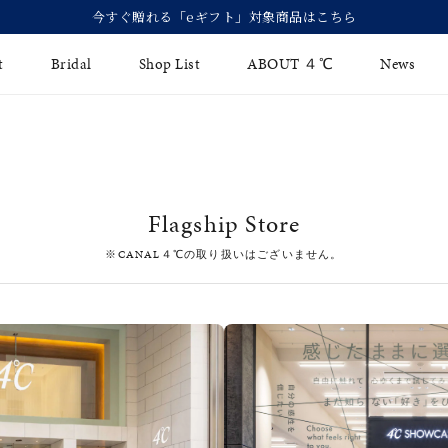
今すぐ贈れる「eギフト」対象商品はこちら
t
Bridal
Shop List
ABOUT ４℃
News
リング
Fashion Jewelry
Brida
イヤリング
ジュエリーケア
永久保
Flagship Store
バングル
法人のお客様
ブライ
※CANAL４℃の取り扱いはございません。
ペアブレスレット
ブライ
その他のアイテム