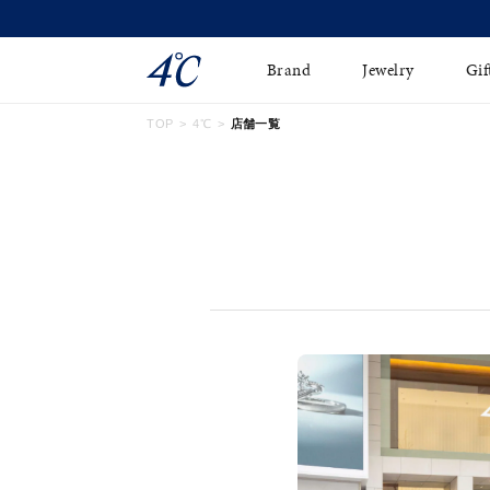
Brand
Jewelry
Gif
TOP
4℃
店舗一覧
ネックレス
ネックレスチェ-ン
Online Shop
ピンキーリング
ピアス
ショッピングガイド
イヤーカフ
ブレスレット
よくあるご質問
ペアネックレス
ペアリング
オンライン限定ジュエ
誕生石
リー
すべてのアイテム
ブライダルリング
はこちら