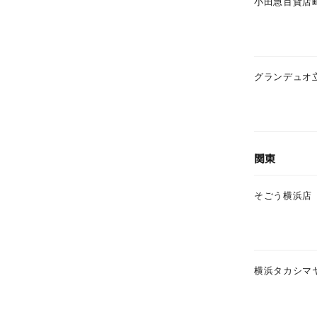
小田急百貨店
カテゴリー
素材
プラチ
グランデュオ
カラー
イエロ
1月の
関東
誕生石
7月の
そごう横浜店
しずく
モチーフ
クロス
クリア
横浜タカシマ
石の色
レッド