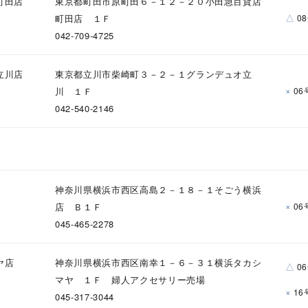
町田店
東京都町田市原町田６－１２－２０小田急百貨店
△
町田店 １Ｆ
0
042-709-4725
ナ
K18
K10
K7
ゴールド
シルバー
ステ
立川店
東京都立川市柴崎町３－２－１グランデュオ立
×
川 １Ｆ
06
ーカラー
ピンクカラー
ホワイトカラー
トリプルカラー
042-540-2146
誕生石
2月の誕生石
3月の誕生石
4月の誕生石
5月の
誕生石
8月の誕生石
9月の誕生石
10月の誕生石
11
神奈川県横浜市西区高島２－１８－１そごう横浜
リセット
絞り込んで検索する
ハート
一粒
三石
パヴェ
ライン
馬蹄
×
店 Ｂ１Ｆ
06
ダブルループ
星座
イニシャル
リボン
その他
045-465-2278
ホワイト
ピンク
パープル
ブルー
グリーン
ヤ店
神奈川県横浜市西区南幸１－６－３１横浜タカシ
△
0
マヤ １Ｆ 婦人アクセサリー売場
マルチカラー
×
16
045-317-3044