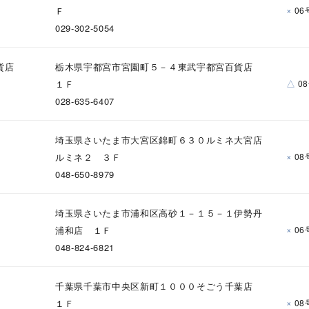
庫ありのみ
すべて表示
×
Ｆ
06
029-302-5054
貨店
栃木県宇都宮市宮園町５－４東武宇都宮百貨店
△
１Ｆ
0
028-635-6407
埼玉県さいたま市大宮区錦町６３０ルミネ大宮店
×
ルミネ２ ３Ｆ
08
048-650-8979
埼玉県さいたま市浦和区高砂１－１５－１伊勢丹
×
浦和店 １Ｆ
06
048-824-6821
千葉県千葉市中央区新町１０００そごう千葉店
×
１Ｆ
08