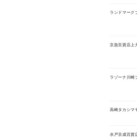
ファッションテイスト
フェミ
ランドマーク
着用シーン
オフィ
耳周り
京急百貨店上
コレクション
公式オ
レディース
リングサイズ
ラゾーナ川崎
メンズ
リングサイズ
高崎タカシマ
価格
¥0
水戸京成百貨