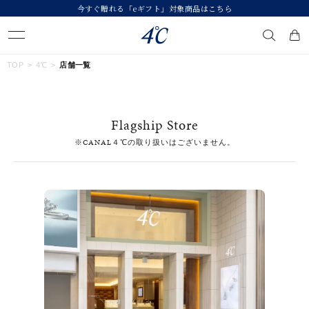
今すぐ贈れる「eギフト」対象商品はこちら
キーワードで検索する
TOP
4℃
店舗一覧
人気検索キーワード
Flagship Store
#summer
#ダイヤモンド ネックレス
#くまのプーさん
※CANAL４℃の取り扱いはございません。
#ペア
#エタニティ
ブランド
４℃
カテゴリー
すべてのジュエリー
素材