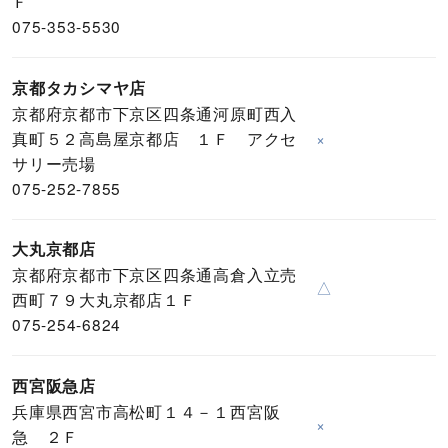
Ｆ
075-353-5530
京都タカシマヤ店
京都府京都市下京区四条通河原町西入
真町５２高島屋京都店 １Ｆ アクセ
×
サリー売場
075-252-7855
大丸京都店
京都府京都市下京区四条通高倉入立売
△
西町７９大丸京都店１Ｆ
075-254-6824
西宮阪急店
兵庫県西宮市高松町１４－１西宮阪
×
急 ２Ｆ