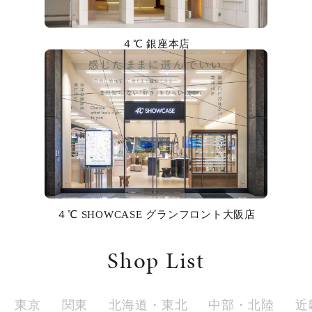
カラー
４℃ 銀座本店
誕生石
モチーフ
石の色
ファッションテイスト
着用シーン
４℃ SHOWCASE グランフロント大阪店
コレクション
Shop List
レディース
～
リングサイズ
東京
関東
北海道・東北
中部・北陸
近