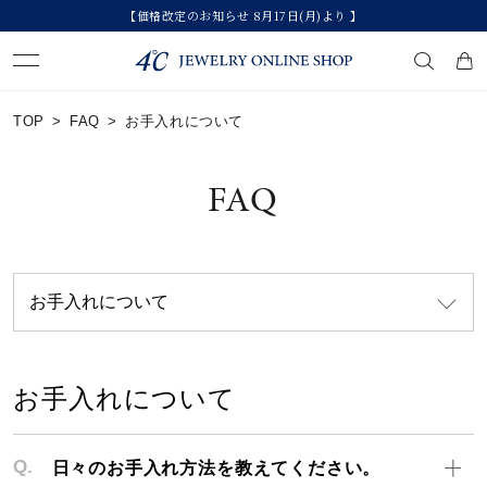
【価格改定のお知らせ 8月17日(月)より 】
キーワードで検索する
TOP
>
FAQ
>
お手入れについて
人気検索キーワード
FAQ
#summer
#ダイヤモンド ネックレス
#くまのプーさん
#ペア
#エタニティ
ブランド
お手入れについて
カテゴリー
すべてのジュエリー
素材
Q.
日々のお手入れ方法を教えてください。