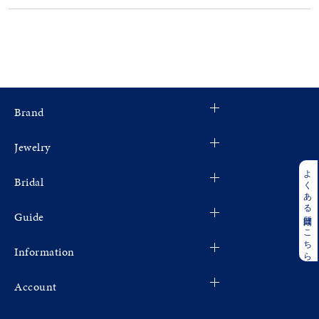
カラー
誕生石
Brand
モチーフ
Jewelry
石の色
よくある質問はこちら
Bridal
ファッションテイスト
Guide
着用シーン
Information
Account
コレクション