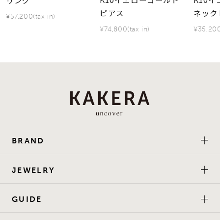
ピアス
ネック
¥57,200(tax in)
¥74,800(tax in)
¥35,200
BRAND
JEWELRY
GUIDE