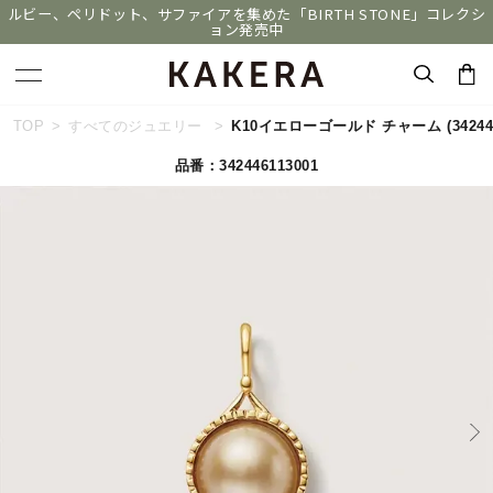
ルビー、ペリドット、サファイアを集めた「BIRTH STONE」コレクシ
ョン発売中
キーワードで検索する
TOP
すべてのジュエリー
K10イエローゴールド チャーム
(3424
品番：342446113001
人気検索キーワード
#ペア
#eギフト
#ハーフエタニティリング
#刻印可
#メンズ ネックレス
ブランド
KAKERA
カテゴリー
すべてのジュエリー