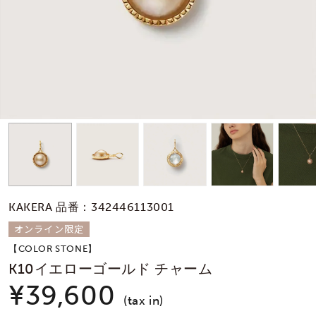
素材
カラー
誕生石
モチーフ
KAKERA 品番：342446113001
石の色
オンライン限定
【COLOR STONE】
ファッションテイス
K10イエローゴールド チャーム
ト
¥39,600
(tax in)