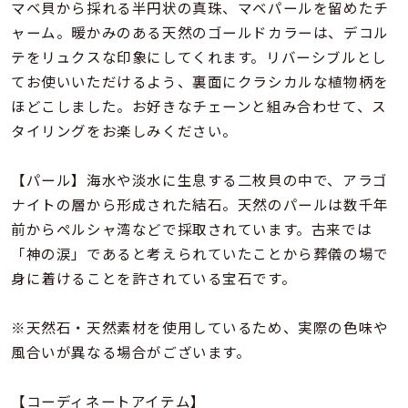
着用シーン
マベ貝から採れる半円状の真珠、マベパールを留めたチ
ャーム。暖かみのある天然のゴールドカラーは、デコル
テをリュクスな印象にしてくれます。リバーシブルとし
コレクション
てお使いいただけるよう、裏面にクラシカルな植物柄を
ほどこしました。お好きなチェーンと組み合わせて、ス
レディース
タイリングをお楽しみください。
～
リングサイズ
【パール】海水や淡水に生息する二枚貝の中で、アラゴ
ナイトの層から形成された結石。天然のパールは数千年
メンズ
～
前からペルシャ湾などで採取されています。古来では
リングサイズ
「神の涙」であると考えられていたことから葬儀の場で
身に着けることを許されている宝石です。
価格
¥0
¥400,
※天然石・天然素材を使用しているため、実際の色味や
風合いが異なる場合がございます。
在庫
在庫ありのみ
すべて表示
【コーディネートアイテム】