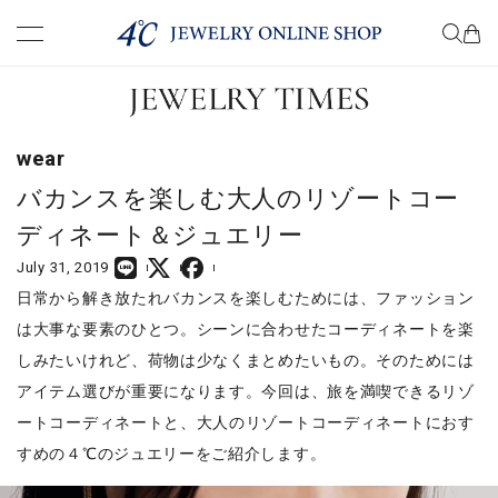
premium
know
wear
choose
バカンスを楽しむ大人のリゾートコー
ディネート＆ジュエリー
wear
July 31, 2019
日常から解き放たれバカンスを楽しむためには、ファッション
present
は大事な要素のひとつ。シーンに合わせたコーディネートを楽
しみたいけれど、荷物は少なくまとめたいもの。そのためには
column
アイテム選びが重要になります。今回は、旅を満喫できるリゾ
ートコーディネートと、大人のリゾートコーディネートにおす
すめの４℃のジュエリーをご紹介します。
COMPANY
TERM OF USE
PRIVACY POLICY