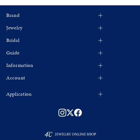
Brand
Jewelry
4℃
Bridal
CANAL 4℃
すべてのジュエリー
Guide
EAU DOUCE４℃
新着商品
婚約指輪
cofl by 4℃
Information
限定ジュエリー
結婚指輪
ショッピングガイド
4℃ HOMME+
ネックレス
Account
よくあるご質問
お知らせ
RUGIADA
リング
ショップリスト
新規登録
Fashion Jewelry
Application
KAKERA
ピンキーリング
会社概要
マイページ
プレゼントガイド
アプリについて
ピアス
ご利用規約
お気に入り
ジュエリーケア
会員登録手順
イヤリング
特定商取引法
法人のお客様
連携方法
イヤーカフ
プライバシーポリシー