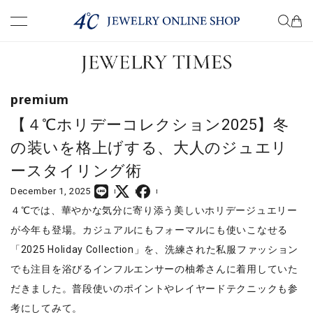
premium
know
premium
choose
【４℃ホリデーコレクション2025】冬
の装いを格上げする、大人のジュエリ
wear
ースタイリング術
December 1, 2025
present
４℃では、華やかな気分に寄り添う美しいホリデージュエリー
が今年も登場。カジュアルにもフォーマルにも使いこなせる
column
「2025 Holiday Collection」を、洗練された私服ファッション
でも注目を浴びるインフルエンサーの柚希さんに着用していた
だきました。普段使いのポイントやレイヤードテクニックも参
COMPANY
TERM OF USE
PRIVACY POLICY
考にしてみて。