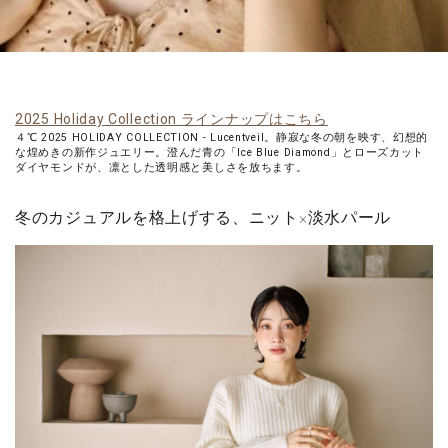
2025 Holiday Collection ラインナップはこちら
４℃ 2025 HOLIDAY COLLECTION - Lucentveil。静寂な冬の朝を映す、幻想的
な煌めきの新作ジュエリー。澄んだ青の「Ice Blue Diamond」とローズカット
ダイヤモンドが、凛とした透明感と美しさを放ちます。
冬のカジュアルを格上げする、ニット×淡水パール