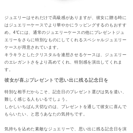
ジュエリーはそれだけで高級感がありますが、彼女に贈る時に
はジュエリーケースでより華やかにラッピングするのもおすす
め。4℃には、通常のジュエリーケースの他にプレゼントジュ
エリーをさらに特別なものにしてくれるスペシャルジュエリー
ケースが用意されています。
キラキラとしたクリスタルを連想させるケースは、ジュエリー
のエレガントさをより高めてくれ、特別感を演出してくれま
す。
彼女が喜ぶプレゼントで思い出に残る記念日を
特別な相手だからこそ、記念日のプレゼント選びは気を遣い、
難しく感じる人もいるでしょう。
しかしいちばん大切なのは、プレゼントを通して彼女に喜んで
もらいたい、と思うあなたの気持ちです。
気持ちを込めた素敵なジュエリーで、思い出に残る記念日を演