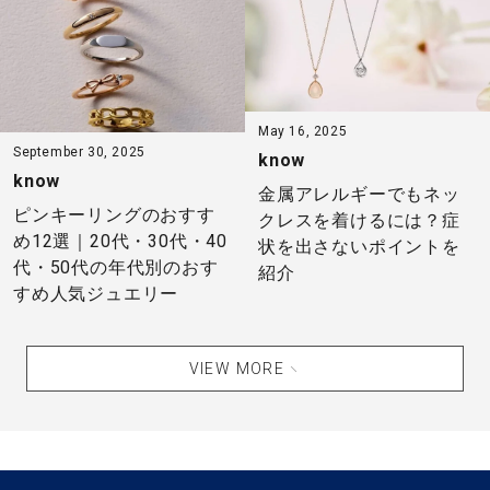
May 16, 2025
September 30, 2025
know
know
金属アレルギーでもネッ
ピンキーリングのおすす
クレスを着けるには？症
め12選｜20代・30代・40
状を出さないポイントを
代・50代の年代別のおす
紹介
すめ人気ジュエリー
VIEW MORE