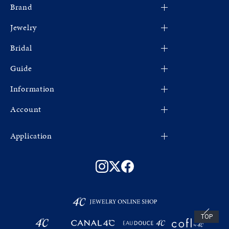
Brand
Jewelry
4℃
Bridal
CANAL 4℃
すべてのジュエリー
Guide
EAU DOUCE４℃
新着商品
婚約指輪
cofl by 4℃
Information
限定ジュエリー
結婚指輪
ショッピングガイド
4℃ HOMME+
ネックレス
Account
よくあるご質問
お知らせ
RUGIADA
リング
ショップリスト
新規登録
Fashion Jewelry
Application
KAKERA
ピンキーリング
会社概要
マイページ
プレゼントガイド
アプリについて
ピアス
ご利用規約
お気に入り
ジュエリーケア
会員登録手順
イヤリング
特定商取引法
法人のお客様
連携方法
イヤーカフ
プライバシーポリシー
Apple Store
バングル
お問い合わせ