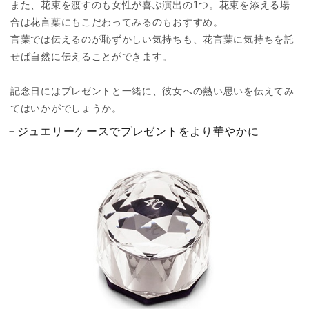
また、花束を渡すのも女性が喜ぶ演出の1つ。花束を添える場
合は花言葉にもこだわってみるのもおすすめ。
言葉では伝えるのが恥ずかしい気持ちも、花言葉に気持ちを託
せば自然に伝えることができます。
記念日にはプレゼントと一緒に、彼女への熱い思いを伝えてみ
てはいかがでしょうか。
ジュエリーケースでプレゼントをより華やかに