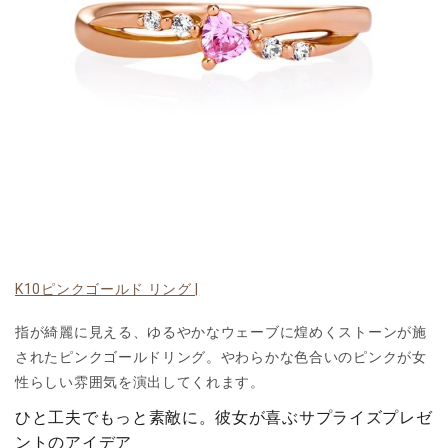
K10ピンクゴールド リング |
指が綺麗に見える、ゆるやかなウェーブに煌めくストーンが施
されたピンクゴールドリング。やわらかな色合いのピンクが女
性らしい雰囲気を演出してくれます。
ひと工夫でもっと素敵に。彼女が喜ぶサプライズプレゼ
ントのアイデア