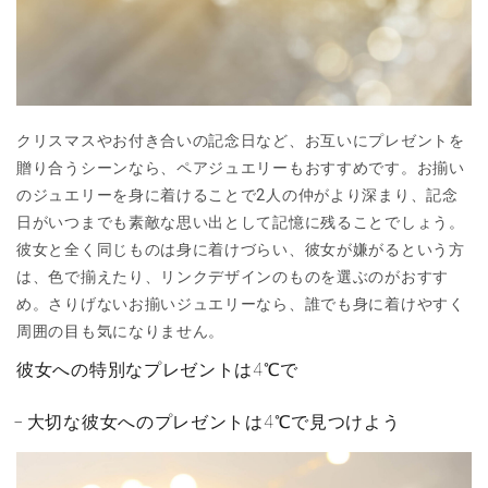
クリスマスやお付き合いの記念日など、お互いにプレゼントを
贈り合うシーンなら、ペアジュエリーもおすすめです。お揃い
のジュエリーを身に着けることで2人の仲がより深まり、記念
日がいつまでも素敵な思い出として記憶に残ることでしょう。
彼女と全く同じものは身に着けづらい、彼女が嫌がるという方
は、色で揃えたり、リンクデザインのものを選ぶのがおすす
め。さりげないお揃いジュエリーなら、誰でも身に着けやすく
周囲の目も気になりません。
彼女への特別なプレゼントは4℃で
大切な彼女へのプレゼントは4℃で見つけよう