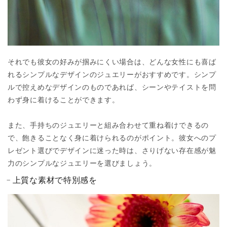
それでも彼女の好みが掴みにくい場合は、どんな女性にも喜ば
れるシンプルなデザインのジュエリーがおすすめです。シンプ
ルで控えめなデザインのものであれば、シーンやテイストを問
わず身に着けることができます。
また、手持ちのジュエリーと組み合わせて重ね着けできるの
で、飽きることなく身に着けられるのがポイント。彼女へのプ
レゼント選びでデザインに迷った時は、さりげない存在感が魅
力のシンプルなジュエリーを選びましょう。
上質な素材で特別感を