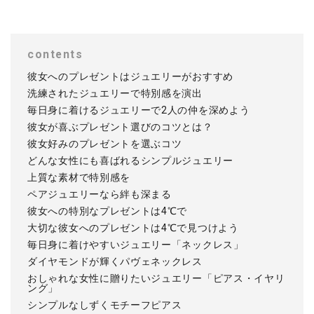
contents
彼女へのプレゼントはジュエリーがおすすめ
洗練されたジュエリーで特別感を演出
毎日身に着けるジュエリーで2人の仲を深めよう
彼女が喜ぶプレゼント選びのコツとは？
彼女好みのプレゼントを選ぶコツ
どんな女性にも喜ばれるシンプルジュエリー
上質な素材で特別感を
ペアジュエリーなら絆も深まる
彼女への特別なプレゼントは4℃で
大切な彼女へのプレゼントは4℃で見つけよう
毎日身に着けやすいジュエリー「ネックレス」
ダイヤモンドが輝くパヴェネックレス
おしゃれな女性に贈りたいジュエリー「ピアス・イヤリ
ング」
シンプルなしずくモチーフピアス