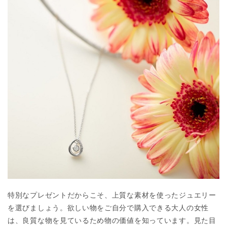
特別なプレゼントだからこそ、上質な素材を使ったジュエリー
を選びましょう。欲しい物をご自分で購入できる大人の女性
は、良質な物を見ているため物の価値を知っています。見た目