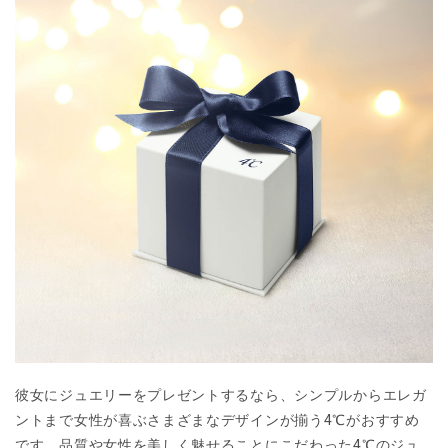
彼女にジュエリーをプレゼントするなら、シンプルからエレガ
ントまで女性が喜ぶさまざまなデザインが揃う4℃がおすすめ
です。品質や女性を美しく魅せることにこだわった4℃のジュ