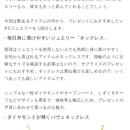
エリーなら、彼女もきっと喜んでくれることでしょう。
今回は数あるアイテムの中から、プレゼントにおすすめしたい
4℃ジュエリーをご紹介します。
毎日身に着けやすいジュエリー「ネックレス」
普段はジュエリーを使用しない人でも気軽に身に着けやすく、
女性から喜ばれるアイテムがネックレスです。指輪のように正
確なサイズを確認する必要はないので、サプライズのプレゼン
トにもおすすめ。ネックレスは重ね着けも楽しめるので、いく
つあっても嬉しいアイテムです。
シンプルな一粒ダイヤモンドやオープンハート、しずくモチー
フなどデザインも豊富で、価格帯も幅広いため、プレゼントの
予算に合わせて選べるのも魅力。
ダイヤモンドが輝くパヴェネックレス