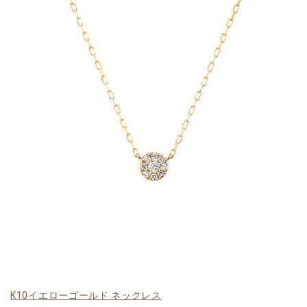
K10イエローゴールド ネックレス