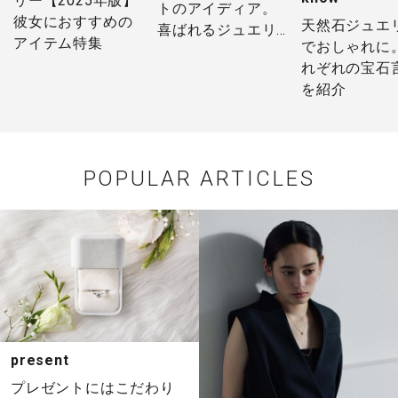
リー【2025年版】
トのアイディア。
彼女におすすめの
天然石ジュエ
喜ばれるジュエリ
アイテム特集
でおしゃれに
ーも紹介
れぞれの宝石
を紹介
POPULAR ARTICLES
present
プレゼントにはこだわり