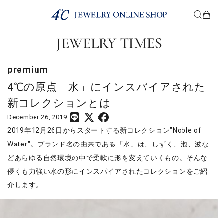
premium
know
premium
choose
4℃の原点「水」にインスパイアされた
新コレクションとは
wear
December 26, 2019
2019年12月26日からスタートする新コレクション"Noble of
present
Water"。ブランド名の由来である「水」は、しずく、泡、波な
どあらゆる自然環境の中で柔軟に形を変えていくもの。そんな
column
儚くも力強い水の形にインスパイアされたコレクションをご紹
介します。
COMPANY
TERM OF USE
PRIVACY POLICY