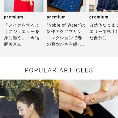
premium
premium
premium
「メイクをするよ
”Noble of Water”の
自然体なまま
うにジュエリーを
新作アクアマリン
エリーで格上
身に纏う」：今宿
コレクションで春
た自分に
麻美さん
の爽やかさを纏っ
て
POPULAR ARTICLES