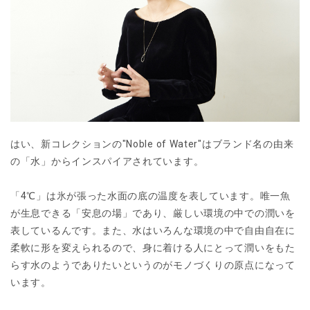
はい、新コレクションの"Noble of Water"はブランド名の由来
の「水」からインスパイアされています。
「4℃」は氷が張った水面の底の温度を表しています。唯一魚
が生息できる「安息の場」であり、厳しい環境の中での潤いを
表しているんです。また、水はいろんな環境の中で自由自在に
柔軟に形を変えられるので、身に着ける人にとって潤いをもた
らす水のようでありたいというのがモノづくりの原点になって
います。