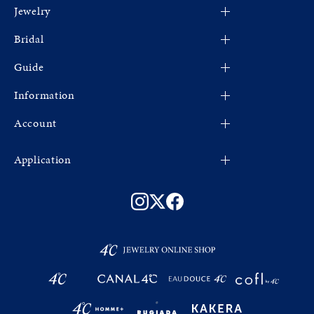
Jewelry
4℃
Bridal
CANAL 4℃
すべてのジュエリー
Guide
EAU DOUCE４℃
新着商品
婚約指輪
cofl by 4℃
Information
限定ジュエリー
結婚指輪
ショッピングガイド
4℃ HOMME+
ネックレス
Account
よくあるご質問
お知らせ
RUGIADA
リング
ショップリスト
新規登録
Fashion Jewelry
Application
KAKERA
ピンキーリング
会社概要
マイページ
プレゼントガイド
アプリについて
ピアス
ご利用規約
お気に入り
ジュエリーケア
会員登録手順
イヤリング
特定商取引法
法人のお客様
連携方法
イヤーカフ
プライバシーポリシー
Apple Store
バングル
お問い合わせ
Google Play
ブレスレット
サステナビリティ