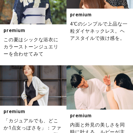
premium
4℃のシンプルで上品な一
premium
粒ダイヤネックレス。ヘ
アスタイルで抜け感を。
この夏はシックな浴衣に
カラーストーンジュエリ
ーを合わせてみて
premium
premium
「カジュアルでも、どこ
内面と外見の美しさを同
か1点女っぽさを」：ファ
時に叶える、ルビーが主