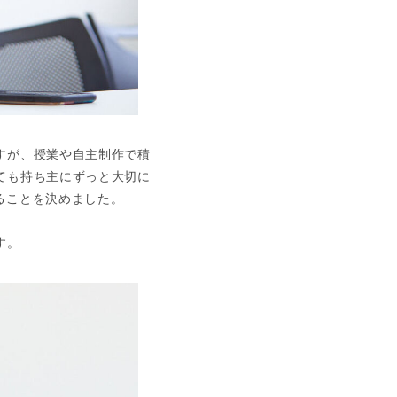
すが、授業や自主制作で積
ても持ち主にずっと大切に
ることを決めました。
す。