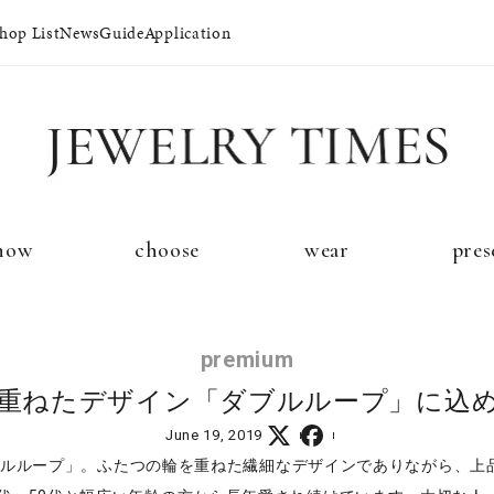
hop List
News
Guide
Application
イド
プレゼントガイド
永久保証
ジュエリーケア
ブライダルサ
now
choose
wear
pres
法人のお客様
ブライダルリ
premium
重ねたデザイン「ダブルループ」に込
June 19, 2019
ブルループ」。ふたつの輪を重ねた繊細なデザインでありながら、上