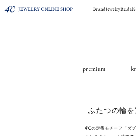
Brand
Jewelry
Bridal
S
ショッピングガ
FAQ
premium
k
ふたつの輪を
4℃の定番モチーフ「ダ