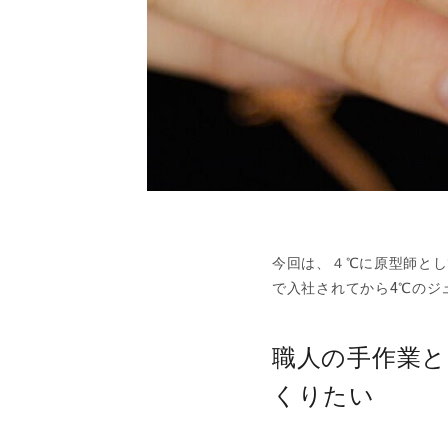
今回は、４℃に原型師とし
で入社されてから4℃のジ
職人の手作業
くりたい