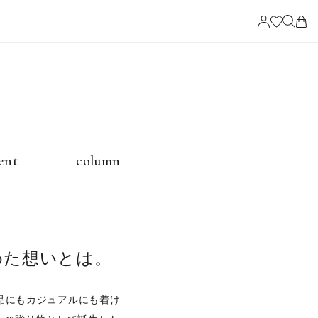
ービス
ent
column
ングの選び方
めた想いとは。
品にもカジュアルにも着け