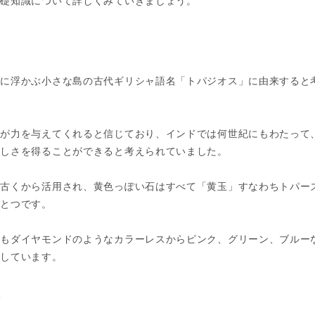
基礎知識について詳しくみていきましょう。
海に浮かぶ小さな島の古代ギリシャ語名「トパジオス」に由来すると
ズが力を与えてくれると信じており、インドでは何世紀にもわたって
美しさを得ることができると考えられていました。
は古くから活用され、黄色っぽい石はすべて「黄玉」すなわちトパー
ひとつです。
にもダイヤモンドのようなカラーレスからピンク、グリーン、ブルー
博しています。
葉