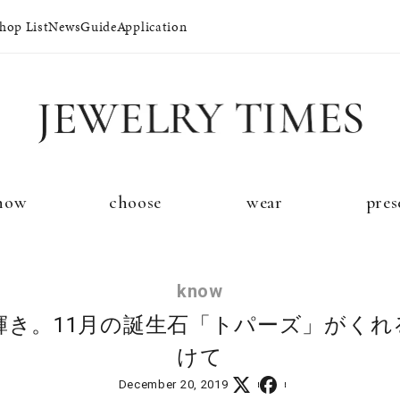
hop List
News
Guide
Application
イド
プレゼントガイド
永久保証
ジュエリーケア
ブライダルサ
now
choose
wear
pres
法人のお客様
ブライダルリ
know
輝き。11月の誕生石「トパーズ」がくれ
けて
December 20, 2019