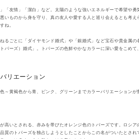
望」「友情」「潔白」など。太陽のような強いエネルギーで希望や勇
で悪いものから身を守り、真の友人や愛する人と巡り会えるとも考え
ますね。
ねるごとに「ダイヤモンド婚式」や「銀婚式」など宝石や貴金属の名
（トパーズ）婚式」。トパーズの色鮮やかなカラーに深い愛をこめて
ーバリエーション
黄色～黄褐色から青、ピンク、グリーンまでカラーバリエーションが
値が高いとされる、赤みを帯びたオレンジ色のトパーズです。ロシア
高品質のトパーズを独占しようとしたことからこの名がついたとされ