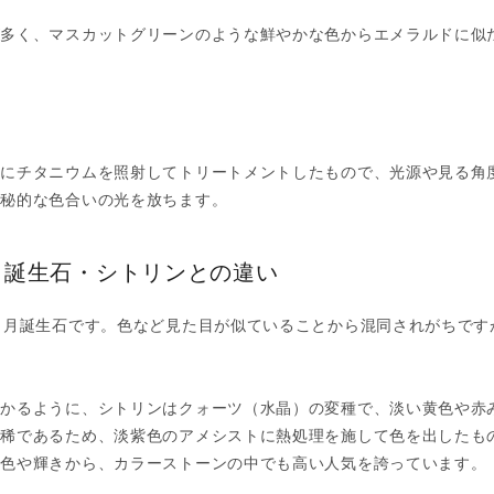
が多く、マスカットグリーンのような鮮やかな色からエメラルドに似
面にチタニウムを照射してトリートメントしたもので、光源や見る角
神秘的な色合いの光を放ちます。
月誕生石・シトリンとの違い
1月誕生石です。色など見た目が似ていることから混同されがちです
わかるように、シトリンはクォーツ（水晶）の変種で、淡い黄色や赤
は稀であるため、淡紫色のアメシストに熱処理を施して色を出したも
る色や輝きから、カラーストーンの中でも高い人気を誇っています。