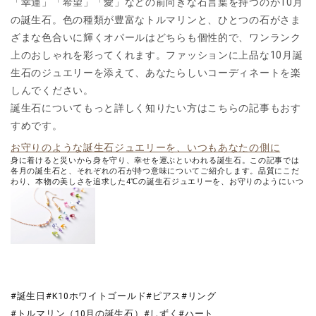
「幸運」「希望」「愛」などの前向きな石言葉を持つのが10月
の誕生石。色の種類が豊富なトルマリンと、ひとつの石がさま
ざまな色合いに輝くオパールはどちらも個性的で、ワンランク
上のおしゃれを彩ってくれます。ファッションに上品な10月誕
生石のジュエリーを添えて、あなたらしいコーディネートを楽
しんでください。
誕生石についてもっと詳しく知りたい方はこちらの記事もおす
すめです。
お守りのような誕生石ジュエリーを、いつもあなたの側に
身に着けると災いから身を守り、幸せを運ぶといわれる誕生石。この記事では
各月の誕生石と、それぞれの石が持つ意味についてご紹介します。品質にこだ
わり、本物の美しさを追求した4℃の誕生石ジュエリーを、お守りのようにいつ
もあなたの側に。
誕生日
K10ホワイトゴールド
ピアス
リング
トルマリン（10月の誕生石）
しずく
ハート