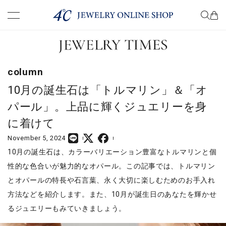
premium
know
column
choose
10月の誕生石は「トルマリン」＆「オ
パール」。上品に輝くジュエリーを身
wear
に着けて
November 5, 2024
present
10月の誕生石は、カラーバリエーション豊富なトルマリンと個
性的な色合いが魅力的なオパール。この記事では、トルマリン
column
とオパールの特長や石言葉、永く大切に楽しむためのお手入れ
方法などを紹介します。また、10月が誕生日のあなたを輝かせ
るジュエリーもみていきましょう。
COMPANY
TERM OF USE
PRIVACY POLICY