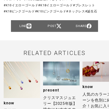
K10イエローゴールド
K18イエローゴールド
ブレスレット
K18ピンクゴールド
K10ピンクゴールド
ネックレス
誕生石
LINE
POST
SHARE
RELATED ARTICLES
know
present
人気のカラー
クリスマスジュエ
ーンを色別に
know
リー【2025年版】
介！お気に入