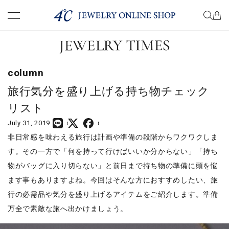
premium
know
column
choose
旅行気分を盛り上げる持ち物チェック
リスト
wear
July 31, 2019
非日常感を味わえる旅行は計画や準備の段階からワクワクしま
present
す。その一方で「何を持って行けばいいか分からない」「持ち
物がバッグに入り切らない」と前日まで持ち物の準備に頭を悩
column
ます事もありますよね。今回はそんな方におすすめしたい、旅
行の必需品や気分を盛り上げるアイテムをご紹介します。準備
万全で素敵な旅へ出かけましょう。
COMPANY
TERM OF USE
PRIVACY POLICY