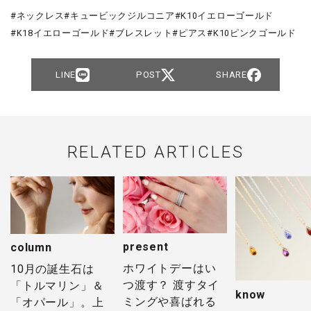
ネックレス
キュービックジルコニア
K10イエローゴールド
K18イエローゴールド
ブレスレット
ピアス
K10ピンクゴールド
LINE
POST
SHARE
RELATED ARTICLES
present
column
ホワイトデーはい
10月の誕生石は
つ渡す？ 渡すタイ
「トルマリン」＆
know
ミングや喜ばれる
「オパール」。上