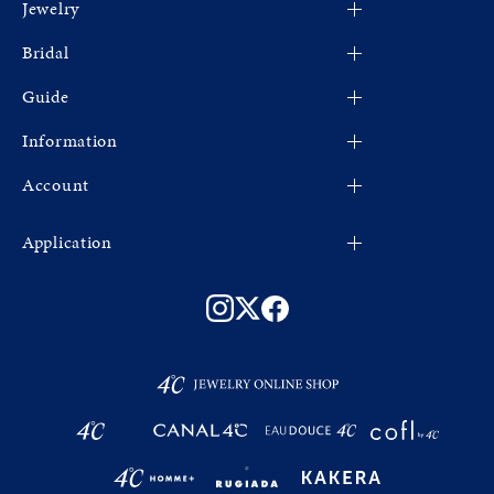
Jewelry
4℃
Bridal
CANAL 4℃
すべてのジュエリー
Guide
EAU DOUCE４℃
新着商品
婚約指輪
cofl by 4℃
Information
限定ジュエリー
結婚指輪
ショッピングガイド
4℃ HOMME+
ネックレス
Account
よくあるご質問
お知らせ
RUGIADA
リング
ショップリスト
新規登録
Fashion Jewelry
Application
KAKERA
ピンキーリング
会社概要
マイページ
プレゼントガイド
アプリについて
ピアス
ご利用規約
お気に入り
ジュエリーケア
会員登録手順
イヤリング
特定商取引法
法人のお客様
連携方法
イヤーカフ
プライバシーポリシー
Apple Store
バングル
お問い合わせ
Google Play
ブレスレット
サステナビリティ