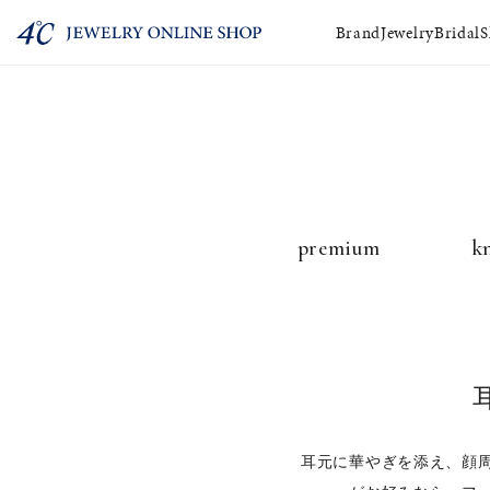
Brand
Jewelry
Bridal
S
ショッピングガ
FAQ
premium
k
耳元に華やぎを添え、顔