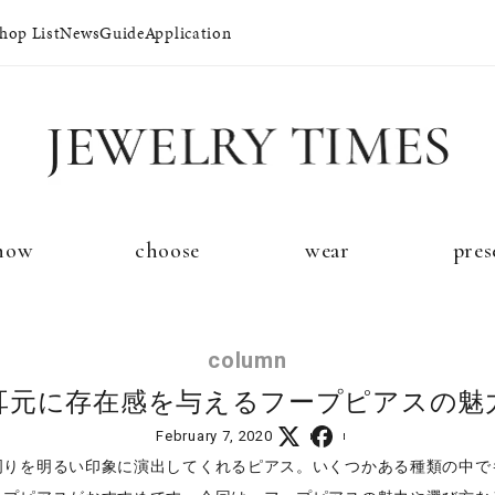
hop List
News
Guide
Application
イド
プレゼントガイド
永久保証
ジュエリーケア
ブライダルサ
now
choose
wear
pres
法人のお客様
ブライダルリ
column
耳元に存在感を与えるフープピアスの魅
February 7, 2020
周りを明るい印象に演出してくれるピアス。いくつかある種類の中で