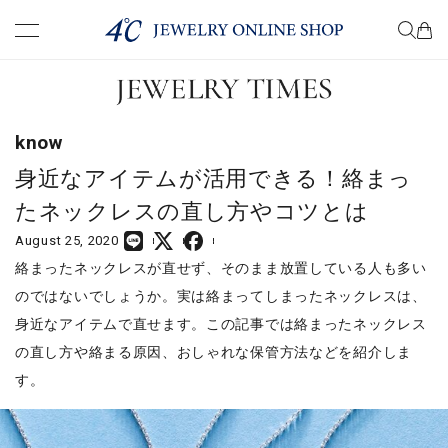
premium
know
know
choose
身近なアイテムが活用できる！絡まっ
たネックレスの直し方やコツとは
wear
August 25, 2020
絡まったネックレスが直せず、そのまま放置している人も多い
present
のではないでしょうか。実は絡まってしまったネックレスは、
身近なアイテムで直せます。この記事では絡まったネックレス
column
の直し方や絡まる原因、おしゃれな保管方法などを紹介しま
す。
COMPANY
TERM OF USE
PRIVACY POLICY