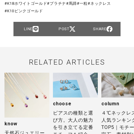
K18ホワイトゴールド
プラチナ
馬蹄
一粒
ネックレス
K10ピンクゴールド
LINE
POST
SHARE
RELATED ARTICLES
choose
column
ピアスの種類と選
４℃ネックレ
び方。大人の魅力
人気ランキン
know
を引き立てる定番
TOP5｜モチ
天然石ジュエリー