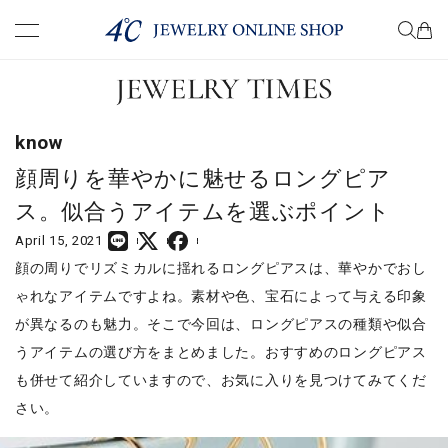
premium
know
know
choose
顔周りを華やかに魅せるロングピア
ス。似合うアイテムを選ぶポイント
wear
April 15, 2021
顔の周りでリズミカルに揺れるロングピアスは、華やかでおし
present
ゃれなアイテムですよね。素材や色、宝石によって与える印象
が異なるのも魅力。そこで今回は、ロングピアスの種類や似合
column
うアイテムの選び方をまとめました。おすすめのロングピアス
も併せて紹介していますので、お気に入りを見つけてみてくだ
さい。
COMPANY
TERM OF USE
PRIVACY POLICY