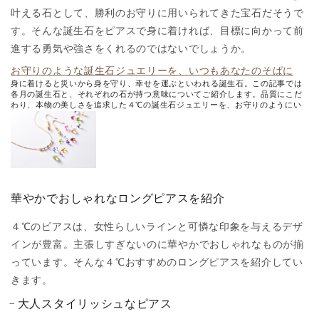
叶える石として、勝利のお守りに用いられてきた宝石だそうで
す。そんな誕生石をピアスで身に着ければ、目標に向かって前
進する勇気や強さをくれるのではないでしょうか。
お守りのような誕生石ジュエリーを、いつもあなたのそばに
身に着けると災いから身を守り、幸せを運ぶといわれる誕生石。この記事では
各月の誕生石と、それぞれの石が持つ意味についてご紹介します。品質にこだ
わり、本物の美しさを追求した４℃の誕生石ジュエリーを、お守りのようにい
つもあなたのそばに。
華やかでおしゃれなロングピアスを紹介
４℃のピアスは、女性らしいラインと可憐な印象を与えるデザ
インが豊富。主張しすぎないのに華やかでおしゃれなものが揃
っています。そんな４℃おすすめのロングピアスを紹介してい
きます。
大人スタイリッシュなピアス