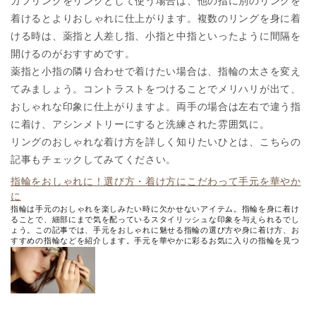
カフリングをリングとして使う場合は、他の指に別のリングを
着けるとよりおしゃれに仕上がります。複数のリングを身に着
ける時は、薬指と人差し指、小指と中指といったように間隔を
開けるのがおすすめです。
薬指と小指の隣り合わせで着けたい場合は、指輪の太さを変え
てみましょう。コントラストをつけることでメリハリが出て、
おしゃれな印象に仕上がりますよ。両手の場合は左右で違う指
に着け、アシンメトリーにすると洗練された雰囲気に。
リングのおしゃれな着け方を詳しく知りたいひとは、こちらの
記事もチェックしてみてください。
指輪をおしゃれに！選び方・着け方にこだわって手元を華やか
に
指輪は手元のおしゃれを楽しみたい時に欠かせないアイテム。指輪を身に着け
ることで、細部にまで気を配っているスタイリッシュな印象を与えられるでし
ょう。この記事では、手元をおしゃれに魅せる指輪の選び方や身に着け方、お
すすめの指輪などを紹介します。手元を華やかに彩るお気に入りの指輪を見つ
けてください。