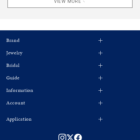
VIEW MORE
Brand
Jewelry
4℃
Bridal
CANAL 4℃
すべてのジュエリー
Guide
EAU DOUCE４℃
新着商品
婚約指輪
cofl by 4℃
Information
限定ジュエリー
結婚指輪
ショッピングガイド
4℃ HOMME+
ネックレス
Account
よくあるご質問
お知らせ
RUGIADA
リング
ショップリスト
新規登録
Fashion Jewelry
Application
KAKERA
ピンキーリング
会社概要
マイページ
プレゼントガイド
アプリについて
ピアス
ご利用規約
お気に入り