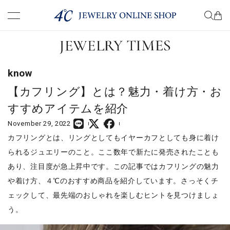
premium
know
know
choose
【カフリング】とは？魅力・着け方・お
すすめアイテムを紹介
wear
November 29, 2022
カフリングとは、リングとしてもイヤーカフとしても身に着け
present
られるジュエリーのこと。ここ数年で新たに発売されたことも
あり、注目度が急上昇中です。この記事ではカフリングの魅力
column
や着け方、４℃のおすすめ商品を紹介しています。さっそくチ
ェックして、最先端のおしゃれを楽しむヒントを見つけましょ
う。
COMPANY
TERM OF USE
PRIVACY POLICY