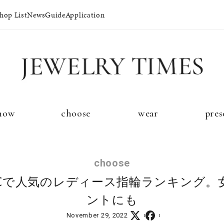
hop List
News
Guide
Application
イド
プレゼントガイド
永久保証
ジュエリーケア
ブライダルサ
now
choose
wear
pres
法人のお客様
ブライダルリ
choose
℃で人気のレディース指輪ランキング。
ントにも
November 29, 2022